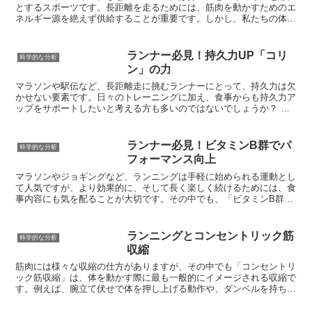
ですが、それ以上に重要なのは、42.195kmという長距離を走り切る
とするスポーツです。長距離を走るためには、筋肉を動かすためのエ
ための持久力です。持久力があれば、後半になってもペースを落とさ
ネルギー源を絶えず供給することが重要です。しかし、私たちの体内
ずに走り続け、自己ベスト更新や目標達成に近づくことができます。
には、限られた量のエネルギー源しか蓄えられていません。そのた
さらに、持久力はランニング初心者にとっても重要な要素です。最初
め、ランニング中に適切なエネルギー補給を行わないと、エネルギー
は短い距離でも、継続して走り続けることで持久力がつき、徐々に長
切れを起こしてしまい、パフォーマンスの低下や疲労感に繋がってし
ランナー必見！持久力UP「コリ
科学的な分析
い距離を走れるようになります。その過程で、心肺機能の向上や脂肪
まうのです。
ン」の力
燃焼効果など、様々な身体的メリットを実感できるでしょう。
マラソンや駅伝など、長距離走に挑むランナーにとって、持久力は欠
かせない要素です。日々のトレーニングに加え、食事からも持久力ア
ップをサポートしたいと考える方も多いのではないでしょうか？ そ
こで注目したいのが「コリン」という栄養素です。コリンは、細胞膜
の構成成分となるほか、神経伝達物質であるアセチルコリンの合成に
も関与しています。アセチルコリンは、筋肉の収縮や運動神経を伝え
ランナー必見！ビタミンB群でパ
科学的な分析
る役割を担っており、持久力に大きく影響します。つまり、コリンを
フォーマンス向上
摂取することで、細胞レベルで持久力を高める効果が期待できるので
す。
マラソンやジョギングなど、ランニングは手軽に始められる運動とし
て人気ですが、より効果的に、そして長く楽しく続けるためには、食
事内容にも気を配ることが大切です。その中でも、「ビタミンB群」
はランナーにとって特に重要な栄養素であることをご存知でしょう
か？ビタミンB群は、エネルギー産生や疲労回復、筋肉の修復など、
ランニングのパフォーマンスに深く関わっています。日々の食事で意
ランニングとコンセントリック筋
科学的な分析
識して摂取することで、より快適なランニングライフを送ることがで
収縮
きるでしょう。
筋肉には様々な収縮の仕方がありますが、その中でも「コンセントリ
ック筋収縮」は、体を動かす際に最も一般的にイメージされる収縮で
す。例えば、腕立て伏せで体を押し上げる動作や、ダンベルを持ち上
げる動作など、筋肉に力を入れて縮めることで関節を動かし、体の部
分を重力に逆らって持ち上げる際に使われます。このコンセントリッ