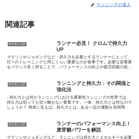
ランニングの達人
関連記事
ランナー必見！ クロムで持久力
科学的な分析
UP
マラソンやジョギングなど、持久力を必要とするランナーにとって、
日々のトレーニングと同じくらい重要なのが食事です。必要な栄養素
をバランス良く摂ることで、パフォーマンスの向上や疲労回復の促進
を目指せます。そんなランナーの強い味方となる栄養素のひとつが
「クロム」です。クロムはミネラルの一種で、体内でインスリンの働
きを助ける役割を担っています。インスリンは、食事から摂取した糖
ランニングと持久力：その関係と
科学的な分析
質をエネルギーに変換するために欠かせないホルモンです。クロムを
強化法
摂取することで、インスリンが効率的に働くようになり、エネルギー
産生がスムーズになります。つまり、クロムはランナーにとって、持
- 持久力とは何かランニングにおける重要性ランニングの世界では、
久力の向上や疲労回復の促進に役立つ栄養素と言えるでしょう。
持久力は切っても切り離せない要素です。一体、持久力とは何なので
しょうか？ 簡単に言えば、持久力とは、ある一定の運動を長時間続
けることができる能力のことを指します。ランニングにおいては、こ
れはすなわち、疲れにくく、長い距離を走り続けることができる力と
言い換えることができます。では、なぜランニングにおいて持久力が
ランナーのパフォーマンス向上！
科学的な分析
重要なのでしょうか？ その理由は、持久力がランニングパフォーマ
麦芽糖パワーを解説
ンスを大きく左右するからです。例えば、フルマラソンに挑戦する場
合、スタートダッシュで周りのランナーに遅れを取らないことも重要
マラソンやジョギングなど、ランニングは持久力とエネルギーを必要