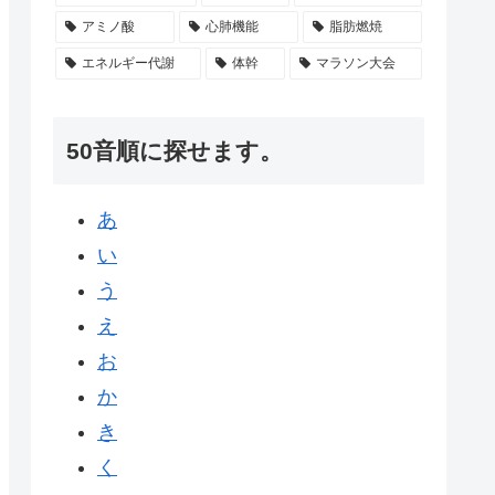
アミノ酸
心肺機能
脂肪燃焼
エネルギー代謝
体幹
マラソン大会
50音順に探せます。
あ
い
う
え
お
か
き
く