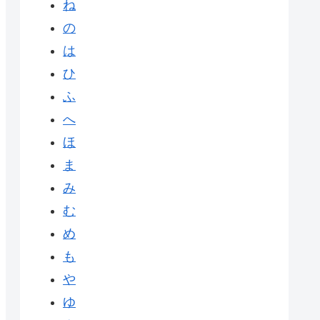
ね
の
は
ひ
ふ
へ
ほ
ま
み
む
め
も
や
ゆ