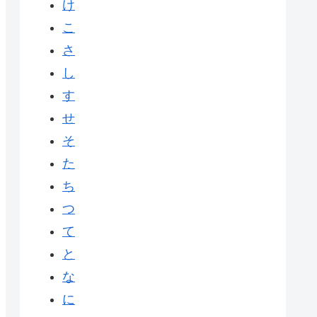
け
こ
さ
し
す
せ
そ
た
ち
つ
て
と
な
に