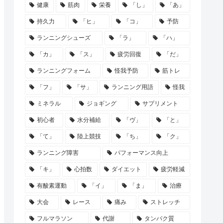
健康
筋肉
栄養
「し」
「あ」
持久力
「ヒ」
「コ」
予防
ランニングシューズ
「ラ」
「ハ」
「カ」
「ス」
疲労回復
「だ」
ランニングフォーム
怪我予防
筋トレ
「フ」
「サ」
ランニング用語
怪我
ミネラル
ジョギング
サプリメント
初心者
水分補給
「ヴ」
「と」
「て」
陸上競技
「ち」
「ク」
ランニング障害
パフォーマンス向上
「キ」
心拍数
ダイエット
疲労軽減
有酸素運動
「イ」
「ま」
治療
大会
レース
痛み
ストレッチ
フルマラソン
代謝
タンパク質