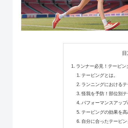
e
b
i
d
o
l
d
o
i
k
t
目
ランナー必見！テーピン
テーピングとは。
ランニングにおけるテ
怪我を予防！部位別テ
パフォーマンスアップ
テーピングの効果を高
自分に合ったテーピン