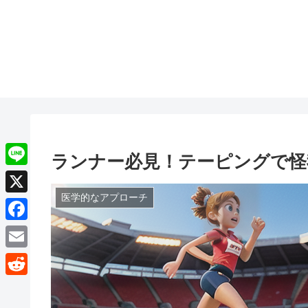
ランナー必見！テーピングで怪
L
i
医学的なアプローチ
X
n
F
e
a
E
c
m
R
e
a