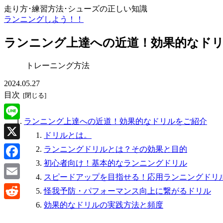
走り方･練習方法･シューズの正しい知識
ランニングしよう！！
ランニング上達への近道！効果的なド
トレーニング方法
2024.05.27
目次
ランニング上達への近道！効果的なドリルをご紹介
Line
ドリルとは。
X
ランニングドリルとは？その効果と目的
初心者向け！基本的なランニングドリル
Facebook
スピードアップを目指せる！応用ランニングドリ
Email
怪我予防・パフォーマンス向上に繋がるドリル
効果的なドリルの実践方法と頻度
Reddit