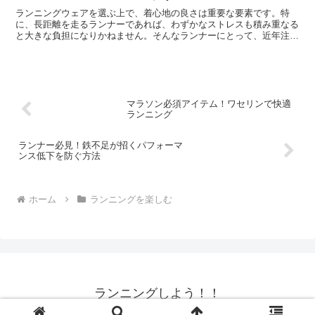
選ぶことが重要です。
ランニングウェアを選ぶ上で、着心地の良さは重要な要素です。特
に、長距離を走るランナーであれば、わずかなストレスも積み重なる
と大きな負担になりかねません。そんなランナーにとって、近年注目
されているのが「フラットシーム」や「シームレス」といった縫製技
術です。衣服の縫い目は、肌との摩擦が生じやすく、それが不快感や
スレの原因となることがあります。フラットシームやシームレスは、
その縫い目を特殊な方法で処理することで、肌への負担を軽減する技
術です。この記事では、フラットシームとシームレスの違い、それぞ
れのメリット・デメリット、そしてランニングウェアを選ぶ上でのポ
マラソン必須アイテム！ワセリンで快適
イントについて詳しく解説していきます。
ランニング
ランナー必見！鉄不足が招くパフォーマ
ンス低下を防ぐ方法
ホーム
ランニングを楽しむ
ランニングしよう！！
© 2024 ランニングしよう！！.