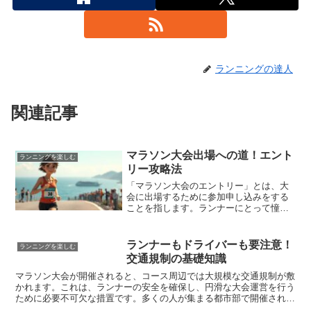
ランニングの達人
関連記事
マラソン大会出場への道！エント
ランニングを楽しむ
リー攻略法
「マラソン大会のエントリー」とは、大
会に出場するために参加申し込みをする
ことを指します。ランナーにとって憧れ
の舞台であるマラソン大会は、誰でも自
由に参加できるわけではありません。大
会ごとに定められた定員数があり、希望
ランナーもドライバーも要注意！
ランニングを楽しむ
者多数の場合は抽選となる場合がほとん
交通規制の基礎知識
どです。そのため、まずはエントリー期
間中に忘れずに申し込みを済ませること
マラソン大会が開催されると、コース周辺では大規模な交通規制が敷
が、スタートラインに立つための第一歩
かれます。これは、ランナーの安全を確保し、円滑な大会運営を行う
となります。
ために必要不可欠な措置です。多くの人が集まる都市部で開催される
場合、交通規制の影響は広範囲に及び、普段通りの生活や移動に支障