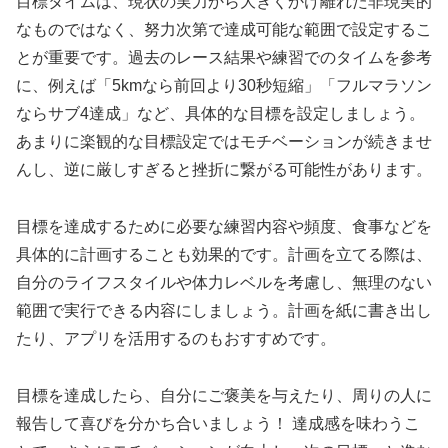
目標タイムは、現状の実力から大きくかけ離れた非現実的
なものではなく、努力次第で達成可能な範囲で設定するこ
とが重要
です。過去のレース結果や練習でのタイムを参考
に、
例えば「5kmなら前回より30秒短縮」「フルマラソン
ならサブ4達成」など、具体的な目標を設定
しましょう。
あまりに楽観的な目標設定ではモチベーションが続きませ
んし、逆に厳しすぎると挫折に繋がる可能性があります。
目標を達成するために必要な練習内容や頻度、食事などを
具体的に計画
することも効果的です。計画を立てる際は、
自分のライフスタイルや体力レベルを考慮し、無理のない
範囲で実行できる内容にしましょう。計画を紙に書き出し
たり、アプリを活用するのもおすすめです。
目標を達成したら、自分にご褒美を与えたり、周りの人に
報告して喜びを分かち合いましょう！
達成感を味わうこ