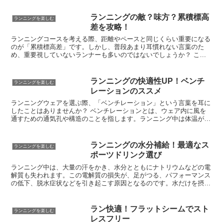
が出ることもあります。しかし、交通規制は、ランナーが安全に競技
に集中できる環境を作るだけでなく、沿道で応援する人たちの安全も
ランニングの敵？味方？累積標高
ランニングを楽しむ
守るという重要な役割も担っています。
差を攻略！
ランニングコースを考える際、距離やペースと同じくらい重要になる
のが「累積標高差」です。しかし、普段あまり耳慣れない言葉のた
め、重要視していないランナーも多いのではないでしょうか？ この
記事では、累積標高差について解説していきます。累積標高差を理解
すれば、より安全で効果的なランニングプランを立てることができる
でしょう。
ランニングの快適性UP！ベンチ
ランニングを楽しむ
レーションのススメ
ランニングウェアを選ぶ際、「ベンチレーション」という言葉を耳に
したことはありませんか？ ベンチレーションとは、ウェア内に風を
通すための通気孔や構造のことを指します。ランニング中は体温が上
昇し、ウェア内の湿度も高くなりがちです。ベンチレーションは、ウ
ェア内にこもった熱や湿気を効果的に放出することで、衣服内の環境
を快適に保つ役割を担います。ベンチレーションの仕組みは、主に
ランニングの水分補給！最適なス
ランニングを楽しむ
「素材」と「構造」の二つに分けられます。素材においては、通気性
ポーツドリンク選び
の高いメッシュ素材を採用することで、ウェア全体で通気性を確保し
ます。一方、構造においては、脇の下や背中など、発汗量の多い部分
ランニング中は、大量の汗をかき、水分とともにナトリウムなどの電
にスリットやメッシュパネルを配置することで、集中的に通気性を高
解質も失われます。この電解質の損失が、足がつる、パフォーマンス
める工夫が凝らされています。このように、ベンチレーションはラン
の低下、脱水症状などを引き起こす原因となるのです。水だけを摂取
ナーにとって、快適なランニングを実現するための重要な要素と言え
しても、体内の電解質濃度が薄まり、さらに吸収が悪くなってしまう
るでしょう。
可能性があります。スポーツドリンクには、水分だけでなく、失われ
た電解質を効率的に補給するのに必要な成分が含まれています。その
ラン快適！フラットシームでスト
ランニングを楽しむ
ため、ランニング中の水分補給には、水ではなくスポーツドリンクを
レスフリー