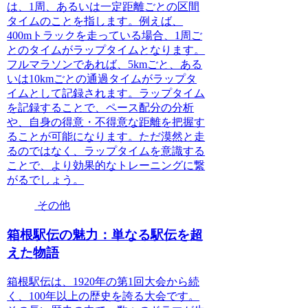
は、1周、あるいは一定距離ごとの区間
タイムのことを指します。例えば、
400mトラックを走っている場合、1周ご
とのタイムがラップタイムとなります。
フルマラソンであれば、5kmごと、ある
いは10kmごとの通過タイムがラップタ
イムとして記録されます。ラップタイム
を記録することで、ペース配分の分析
や、自身の得意・不得意な距離を把握す
ることが可能になります。ただ漠然と走
るのではなく、ラップタイムを意識する
ことで、より効果的なトレーニングに繋
がるでしょう。
その他
箱根駅伝の魅力：単なる駅伝を超
えた物語
箱根駅伝は、1920年の第1回大会から続
く、100年以上の歴史を誇る大会です。