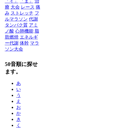
「イ」
「ま」
治
療
大会
レース
痛
み
ストレッチ
フ
ルマラソン
代謝
タンパク質
アミ
ノ酸
心肺機能
脂
肪燃焼
エネルギ
ー代謝
体幹
マラ
ソン大会
50音順に探せ
ます。
あ
い
う
え
お
か
き
く