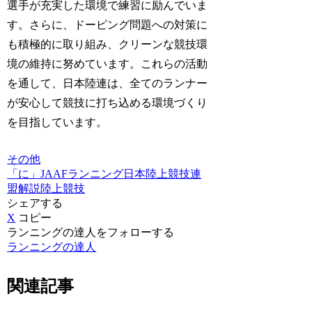
選手が充実した環境で練習に励んでいま
す。さらに、ドーピング問題への対策に
も積極的に取り組み、
クリーンな競技環
境の維持
に努めています。これらの活動
を通して、日本陸連は、全てのランナー
が安心して競技に打ち込める環境づくり
を目指しています。
その他
「に」
JAAF
ランニング
日本陸上競技連
盟
解説
陸上競技
シェアする
X
コピー
ランニングの達人をフォローする
ランニングの達人
関連記事