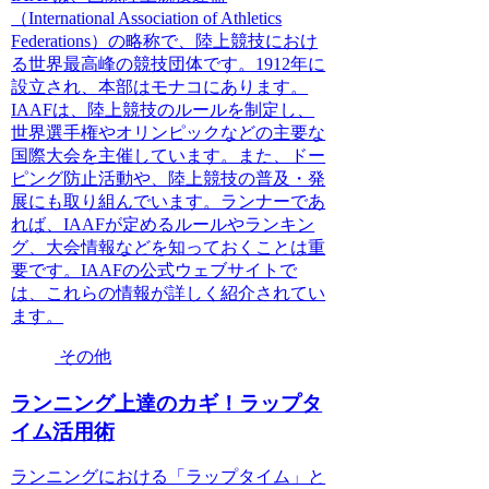
（International Association of Athletics
Federations）の略称で、陸上競技におけ
る世界最高峰の競技団体です。1912年に
設立され、本部はモナコにあります。
IAAFは、陸上競技のルールを制定し、
世界選手権やオリンピックなどの主要な
国際大会を主催しています。また、ドー
ピング防止活動や、陸上競技の普及・発
展にも取り組んでいます。ランナーであ
れば、IAAFが定めるルールやランキン
グ、大会情報などを知っておくことは重
要です。IAAFの公式ウェブサイトで
は、これらの情報が詳しく紹介されてい
ます。
その他
ランニング上達のカギ！ラップタ
イム活用術
ランニングにおける「ラップタイム」と