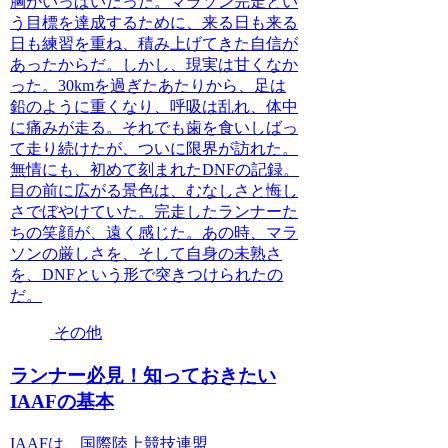
胸がいっぱいだった。マラソン完走とい
う目標を達成するために、来る日も来る
日も練習を重ね、積み上げてきた自信が
あったからだ。しかし、現実は甘くなか
った。30kmを過ぎたあたりから、足は
鉛のように重くなり、呼吸は乱れ、体中
に痛みが走る。それでも歯を食いしばっ
て走り続けたが、ついに限界が訪れた。
無情にも、初めて刻まれたDNFの記録。
目の前に広がる景色は、むなしさと悔し
さでぼやけていた。完走したランナーた
ちの笑顔が、遠く感じた。あの時、マラ
ソンの厳しさを、そして自身の未熟さ
を、DNFという形で突きつけられたの
だ。
その他
ランナー必見！知っておきたい
IAAFの基本
IAAFは、国際陸上競技連盟