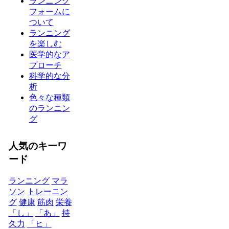
ランニング
フォームに
ついて
ランニング
を楽しむ
医学的なア
プローチ
科学的な分
析
色々な種類
のランニン
グ
人気のキーワ
ード
ランニング
マラ
ソン
トレーニン
グ
健康
筋肉
栄養
「し」
「あ」
持
久力
「ヒ」