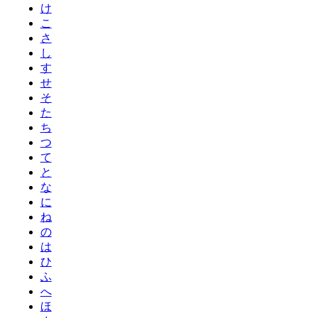
け
こ
さ
し
す
せ
そ
た
ち
つ
て
と
な
に
ね
の
は
ひ
ふ
へ
ほ