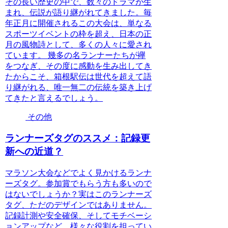
その長い歴史の中で、数々のドラマが生
まれ、伝説が語り継がれてきました。毎
年正月に開催されるこの大会は、単なる
スポーツイベントの枠を超え、日本の正
月の風物詩として、多くの人々に愛され
ています。 幾多の名ランナーたちが襷
をつなぎ、その度に感動を生み出してき
たからこそ、箱根駅伝は世代を超えて語
り継がれる、唯一無二の伝統を築き上げ
てきたと言えるでしょう。
その他
ランナーズタグのススメ：記録更
新への近道？
マラソン大会などでよく見かけるランナ
ーズタグ。参加賞でもらう方も多いので
はないでしょうか？実はこのランナーズ
タグ、ただのデザインではありません。
記録計測や安全確保、そしてモチベーシ
ョンアップなど、様々な役割を担ってい