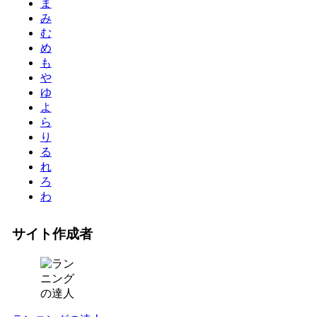
ま
み
む
め
も
や
ゆ
よ
ら
り
る
れ
ろ
わ
サイト作成者