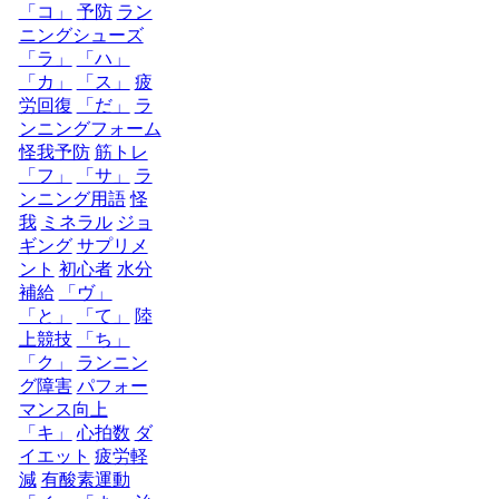
「コ」
予防
ラン
ニングシューズ
「ラ」
「ハ」
「カ」
「ス」
疲
労回復
「だ」
ラ
ンニングフォーム
怪我予防
筋トレ
「フ」
「サ」
ラ
ンニング用語
怪
我
ミネラル
ジョ
ギング
サプリメ
ント
初心者
水分
補給
「ヴ」
「と」
「て」
陸
上競技
「ち」
「ク」
ランニン
グ障害
パフォー
マンス向上
「キ」
心拍数
ダ
イエット
疲労軽
減
有酸素運動