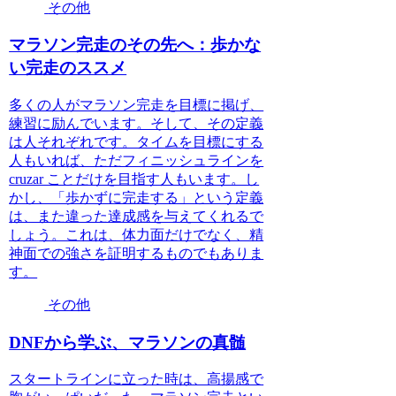
その他
マラソン完走のその先へ：歩かな
い完走のススメ
多くの人がマラソン完走を目標に掲げ、
練習に励んでいます。そして、その定義
は人それぞれです。タイムを目標にする
人もいれば、ただフィニッシュラインを
cruzar ことだけを目指す人もいます。し
かし、「歩かずに完走する」という定義
は、また違った達成感を与えてくれるで
しょう。これは、体力面だけでなく、精
神面での強さを証明するものでもありま
す。
その他
DNFから学ぶ、マラソンの真髄
スタートラインに立った時は、高揚感で