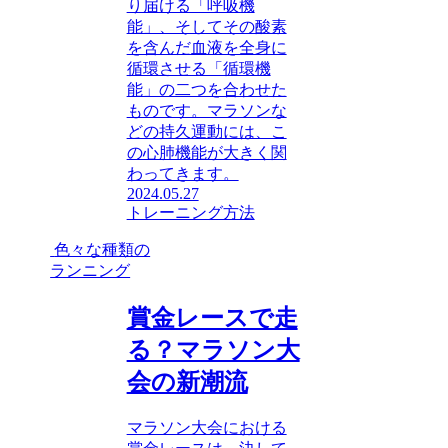
り届ける「呼吸機
能」、そしてその酸素
を含んだ血液を全身に
循環させる「循環機
能」の二つを合わせた
ものです。マラソンな
どの持久運動には、こ
の心肺機能が大きく関
わってきます。
2024.05.27
トレーニング方法
色々な種類の
ランニング
賞金レースで走
る？マラソン大
会の新潮流
マラソン大会における