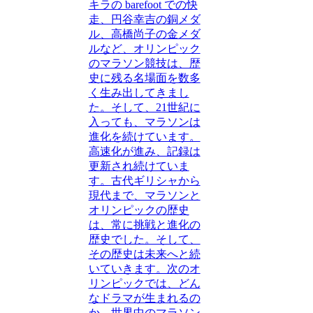
キラの barefoot での快
走、円谷幸吉の銅メダ
ル、高橋尚子の金メダ
ルなど、オリンピック
のマラソン競技は、歴
史に残る名場面を数多
く生み出してきまし
た。そして、21世紀に
入っても、マラソンは
進化を続けています。
高速化が進み、記録は
更新され続けていま
す。古代ギリシャから
現代まで、マラソンと
オリンピックの歴史
は、常に挑戦と進化の
歴史でした。そして、
その歴史は未来へと続
いていきます。次のオ
リンピックでは、どん
なドラマが生まれるの
か、世界中のマラソン