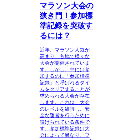
マラソン大会の
狭き門！参加標
準記録を突破す
るには？
近年、マラソン人気が
高まり、各地で様々な
大会が開催されていま
す。しかし、中には参
加するのに「参加標準
記録」と呼ばれるタイ
ムをクリアすることが
求められる大会が存在
します。これは、大会
のレベルを維持し、安
全な運営を行うために
設けられている条件で
す。参加標準記録は大
会によって異なり、フ