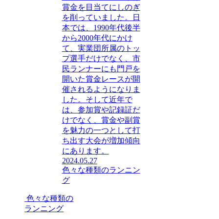
賞金を目当てにしのぎ
を削っていました。日
本では、1990年代後半
から2000年代にかけ
て、実業団所属のトッ
プ選手だけでなく、市
民ランナーにも門戸を
開いた賞金レースが開
催されるようになりま
した。そして近年で
は、参加賞や記録証だ
けでなく、賞金や副賞
を魅力の一つとして打
ち出す大会が増加傾向
にあります。
2024.05.27
色々な種類のランニン
グ
色々な種類の
ランニング