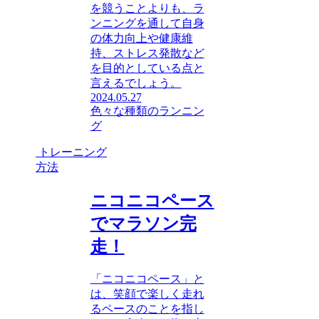
を競うことよりも、ラ
ンニングを通して自身
の体力向上や健康維
持、ストレス発散など
を目的としている点と
言えるでしょう。
2024.05.27
色々な種類のランニン
グ
トレーニング
方法
ニコニコペース
でマラソン完
走！
「ニコニコペース」と
は、笑顔で楽しく走れ
るペースのことを指し