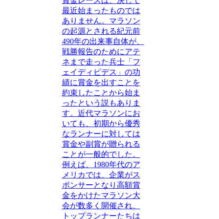
賞金レースは、決して
最近始まったものでは
ありません。マラソン
の起源とされる紀元前
490年の出来事自体が、
戦勝報告のためにアテ
ネまで走った兵士「フ
ェイディピデス」の功
績に賞金を出すことを
約束したことから始ま
ったという説もありま
す。近代マラソンにお
いても、初期から優秀
なランナーに対しては
賞金や副賞が贈られる
ことが一般的でした。
例えば、1980年代のア
メリカでは、企業がス
ポンサーとなり高額賞
金をかけたマラソン大
会が数多く開催され、
トップランナーたちは