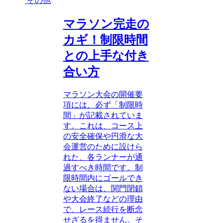
その他
マラソン完走の
カギ！制限時間
との上手な付き
合い方
マラソン大会の開催要
項には、必ず「制限時
間」が記載されていま
す。これは、コース上
の安全確保や円滑な大
会運営のために設けら
れた、各ランナーが通
過すべき時間です。制
限時間内にゴールでき
ない場合は、関門閉鎖
や大会終了などの理由
で、レース続行を断念
せざるを得ません。そ