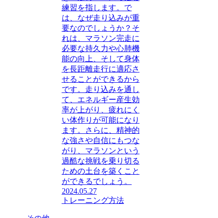
練習を指します。で
は、なぜ走り込みが重
要なのでしょうか？そ
れは、マラソン完走に
必要な持久力や心肺機
能の向上、そして身体
を長距離走行に適応さ
せることができるから
です。走り込みを通し
て、エネルギー産生効
率が上がり、疲れにく
い体作りが可能になり
ます。さらに、精神的
な強さや自信にもつな
がり、マラソンという
過酷な挑戦を乗り切る
ための土台を築くこと
ができるでしょう。
2024.05.27
トレーニング方法