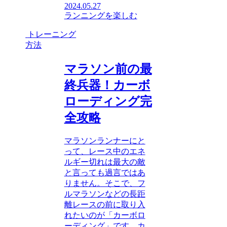
2024.05.27
ランニングを楽しむ
トレーニング
方法
マラソン前の最
終兵器！カーボ
ローディング完
全攻略
マラソンランナーにと
って、レース中のエネ
ルギー切れは最大の敵
と言っても過言ではあ
りません。そこで、フ
ルマラソンなどの長距
離レースの前に取り入
れたいのが「カーボロ
ーディング」です。カ