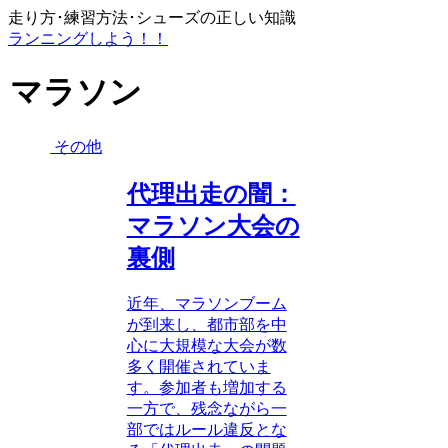
走り方･練習方法･シューズの正しい知識
ランニングしよう！！
マラソン
その他
代理出走の闇：
マラソン大会の
裏側
近年、マラソンブーム
が到来し、都市部を中
心に大規模な大会が数
多く開催されていま
す。参加者も増加する
一方で、残念ながら一
部ではルール違反とな