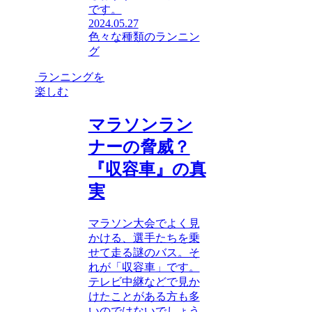
です。
2024.05.27
色々な種類のランニン
グ
ランニングを
楽しむ
マラソンラン
ナーの脅威？
『収容車』の真
実
マラソン大会でよく見
かける、選手たちを乗
せて走る謎のバス。そ
れが「収容車」です。
テレビ中継などで見か
けたことがある方も多
いのではないでしょう