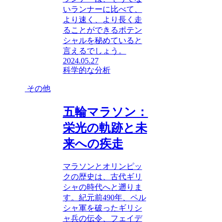
いランナーに比べて、
より速く、より長く走
ることができるポテン
シャルを秘めていると
言えるでしょう。
2024.05.27
科学的な分析
その他
五輪マラソン：
栄光の軌跡と未
来への疾走
マラソンとオリンピッ
クの歴史は、古代ギリ
シャの時代へと遡りま
す。紀元前490年、ペル
シャ軍を破ったギリシ
ャ兵の伝令、フェイデ