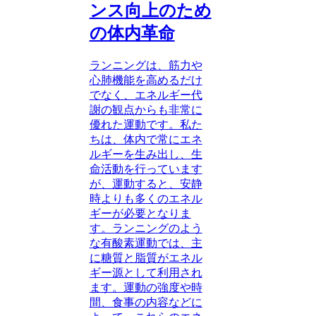
ンス向上のため
の体内革命
ランニングは、筋力や
心肺機能を高めるだけ
でなく、エネルギー代
謝の観点からも非常に
優れた運動です。私た
ちは、体内で常にエネ
ルギーを生み出し、生
命活動を行っています
が、運動すると、安静
時よりも多くのエネル
ギーが必要となりま
す。ランニングのよう
な有酸素運動では、主
に糖質と脂質がエネル
ギー源として利用され
ます。運動の強度や時
間、食事の内容などに