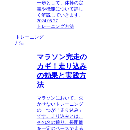
一歩として、体幹の定
義や機能について詳し
く解説していきます。
2024.05.27
トレーニング方法
トレーニング
方法
マラソン完走の
カギ！走り込み
の効果と実践方
法
マラソンにおいて、欠
かせないトレーニング
の一つが「走り込み」
です。走り込みとは、
その名の通り、長距離
を一定のペースで走る