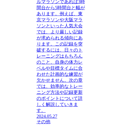
ルマラソンであれば3時
間台から5時間台と幅が
あります。例えば、東
京マラソンや大阪マラ
ソンといった人気大会
では、より厳しい記録
が求められる傾向にあ
ります。この記録を突
破するには、日々のト
レーニングはもちろん
のこと、自身の体力レ
ベルや目標タイムに合
わせた計画的な練習が
欠かせません。次の章
では、効率的なトレー
ニング方法や記録更新
のポイントについて詳
しく解説していきま
す。
2024.05.27
その他