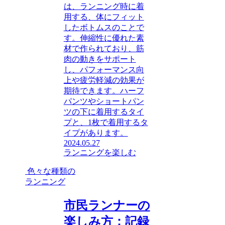
は、ランニング時に着
用する、体にフィット
したボトムスのことで
す。伸縮性に優れた素
材で作られており、筋
肉の動きをサポート
し、パフォーマンス向
上や疲労軽減の効果が
期待できます。ハーフ
パンツやショートパン
ツの下に着用するタイ
プと、1枚で着用するタ
イプがあります。
2024.05.27
ランニングを楽しむ
色々な種類の
ランニング
市民ランナーの
楽しみ方：記録