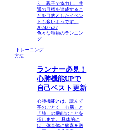
り、親子で協力し、共
通の目標を達成するこ
とを目的としたイベン
トも多いようです。
2024.05.27
色々な種類のランニン
グ
トレーニング
方法
ランナー必見！
心肺機能UPで
自己ベスト更新
心肺機能とは、読んで
字のごとく「心臓」と
「肺」の機能のことを
指します。 具体的に
は、体全体に酸素を送