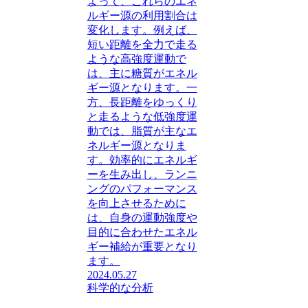
よって、これらのエネ
ルギー源の利用割合は
変化します。例えば、
短い距離を全力で走る
ような高強度運動で
は、主に糖質がエネル
ギー源となります。一
方、長距離をゆっくり
と走るような低強度運
動では、脂質が主なエ
ネルギー源となりま
す。効率的にエネルギ
ーを生み出し、ランニ
ングのパフォーマンス
を向上させるために
は、自身の運動強度や
目的に合わせたエネル
ギー補給が重要となり
ます。
2024.05.27
科学的な分析