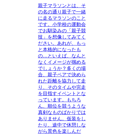
親子マラソンとは、そ
の名の通り親子で一緒
に走るマラソンのこと
です。小学校の運動会
でお馴染みの「親子競
技」を想像してみてく
ださい。あれが、もっ
と本格的になったも
の…といえば、なんと
なくイメージが掴める
でしょうか？多くの場
合、親子ペアで決めら
れた距離を協力して走
り、そのタイムや完走
を目指すイベントとな
っています。もちろ
ん、順位を競うような
真剣なものばかりでは
ありません。仮装をし
たり、途中で休憩しな
がら景色を楽しんだ