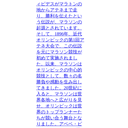
ィピデスがマラトンの
地からアテネまで走
り、勝利を伝えたとい
う伝説が、マラソンの
起源とされています。
そして、1896年、近代
オリンピックの第1回ア
テネ大会で、この伝説
を元にマラソン競技が
初めて実施されまし
た。以来、マラソンは
オリンピックの中心的
競技として、数々の名
勝負や感動を生み出し
てきました。20世紀に
入ると、マラソンは世
界各地へと広がりを見
せ、オリンピックは世
界のトップランナーた
ちが競い合う舞台とな
りました。アベベ・ビ