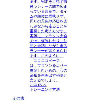
ます。完走を目指す市
民ランナーの間で広ま
っている言葉で、タイ
ムや順位に固執せず、
周りの景色や応援を楽
しみながら走ることを
重視した考え方です。
実際に、マラソン大会
では、仮装したり、仲
間と会話しながら走る
ランナーが多く見られ
ます。このように、
「ニコニコペース」
は、マラソンをより一
層楽しむための、心の
余裕を生み出す秘訣と
言えるでしょう。
2024.05.27
トレーニング方法
その他