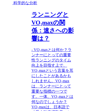
科学的な分析
ランニングと
VO₂maxの関
係：速さへの影
響は？
- VO₂maxとは何か？ラ
ンナーにとっての重要
性ランニングのタイム
向上を目指す上で、
VO₂maxという言葉を耳
にしたことがあるかも
しれません。VO₂max
は、ランナーにとって
重要な指標の一つで
す。一体、VO₂maxとは
何なのでしょうか？
VO₂maxは、日本語で