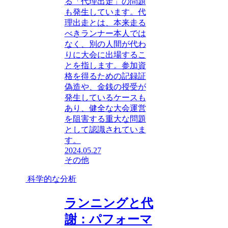
る「代理出走」の問題
も発生しています。代
理出走とは、本来走る
べきランナー本人では
なく、別の人間が代わ
りに大会に出場するこ
とを指します。参加資
格を得るための記録証
偽造や、金銭の授受が
発生しているケースも
あり、健全な大会運営
を阻害する重大な問題
として認識されていま
す。
2024.05.27
その他
科学的な分析
ランニングと代
謝：パフォーマ