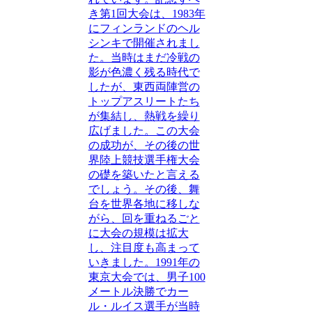
き第1回大会は、1983年
にフィンランドのヘル
シンキで開催されまし
た。当時はまだ冷戦の
影が色濃く残る時代で
したが、東西両陣営の
トップアスリートたち
が集結し、熱戦を繰り
広げました。この大会
の成功が、その後の世
界陸上競技選手権大会
の礎を築いたと言える
でしょう。その後、舞
台を世界各地に移しな
がら、回を重ねるごと
に大会の規模は拡大
し、注目度も高まって
いきました。1991年の
東京大会では、男子100
メートル決勝でカー
ル・ルイス選手が当時