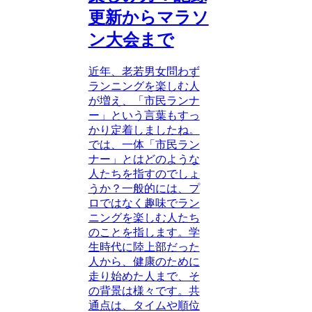
更新からマラソ
ン大会まで
近年、老若男女問わず
ランニングを楽しむ人
が増え、「市民ランナ
ー」という言葉もすっ
かり定着しましたね。
では、一体「市民ラン
ナー」とはどのような
人たちを指すのでしょ
うか？一般的には、プ
ロではなく趣味でラン
ニングを楽しむ人たち
のことを指します。学
生時代に陸上部だった
人から、健康のために
走り始めた人まで、そ
の背景は様々です。共
通点は、タイムや順位