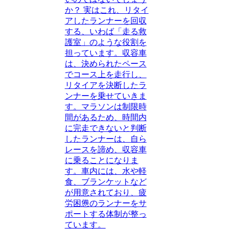
か？ 実はこれ、リタイ
アしたランナーを回収
する、いわば「走る救
護室」のような役割を
担っています。収容車
は、決められたペース
でコース上を走行し、
リタイアを決断したラ
ンナーを乗せていきま
す。マラソンは制限時
間があるため、時間内
に完走できないと判断
したランナーは、自ら
レースを諦め、収容車
に乗ることになりま
す。車内には、水や軽
食、ブランケットなど
が用意されており、疲
労困憊のランナーをサ
ポートする体制が整っ
ています。