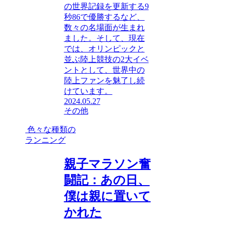
の世界記録を更新する9
秒86で優勝するなど、
数々の名場面が生まれ
ました。そして、現在
では、オリンピックと
並ぶ陸上競技の2大イベ
ントとして、世界中の
陸上ファンを魅了し続
けています。
2024.05.27
その他
色々な種類の
ランニング
親子マラソン奮
闘記：あの日、
僕は親に置いて
かれた