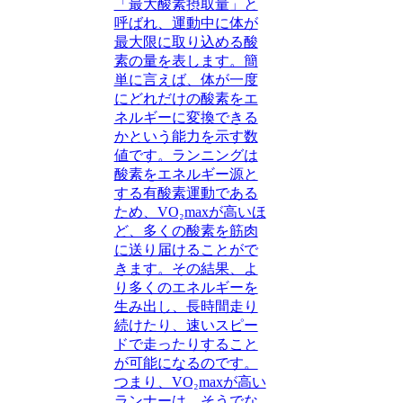
「最大酸素摂取量」と
呼ばれ、運動中に体が
最大限に取り込める酸
素の量を表します。簡
単に言えば、体が一度
にどれだけの酸素をエ
ネルギーに変換できる
かという能力を示す数
値です。ランニングは
酸素をエネルギー源と
する有酸素運動である
ため、VO₂maxが高いほ
ど、多くの酸素を筋肉
に送り届けることがで
きます。その結果、よ
り多くのエネルギーを
生み出し、長時間走り
続けたり、速いスピー
ドで走ったりすること
が可能になるのです。
つまり、VO₂maxが高い
ランナーは、そうでな