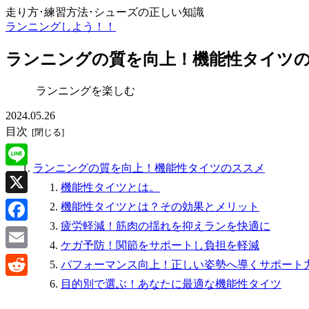
走り方･練習方法･シューズの正しい知識
ランニングしよう！！
ランニングの質を向上！機能性タイツ
ランニングを楽しむ
2024.05.26
目次
ランニングの質を向上！機能性タイツのススメ
Line
機能性タイツとは。
X
機能性タイツとは？その効果とメリット
疲労軽減！筋肉の揺れを抑えランを快適に
Facebook
ケガ予防！関節をサポートし負担を軽減
Email
パフォーマンス向上！正しい姿勢へ導くサポート
目的別で選ぶ！あなたに最適な機能性タイツ
Reddit