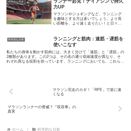
ランナー必見！ナイアシンで持久
科学的な分析
と、パフォーマンスの低下や疲労回復の
力UP
遅延、足がつりやすくなる、熱中症のリ
スクが高まるなど、ランナーにとって深
マラソンやジョギングなど、ランニング
刻な影響を及ぼす可能性があります。ラ
を趣味とする方は多いでしょう。より長
ンナーは、日頃から食事やサプリメント
い距離を、より速く走りたい！と日々ト
などを活用して、意識的にミネラルを摂
レーニングに励んでいる方もいるのでは
取することが重要です。
ないでしょうか？今回は、そんなランナ
ーの皆さんにぜひ知っていただきたい栄
ランニングと筋肉：速筋・遅筋を
科学的な分析
養素「ナイアシン」についてご紹介しま
使いこなす
す。ナイアシンは、ビタミンB群の一種
で、エネルギー代謝に深く関わる栄養素
私たちの身体を動かす筋肉には、大きく分けて「速筋」と「遅筋」の
です。ランナーにとって特に嬉しい効果
2種類があります。この2つは、その名の通り収縮速度が異なり、そ
は、持久力の向上です。ナイアシンは、
れぞれ異なる役割を担っています。ランニングにおいても、これらの
筋肉中に蓄えられた糖質や脂肪をエネル
筋肉を理解し、効果的に鍛えることがパフォーマンス向上に繋がりま
ギーに変換する働きを助けるため、運動
す。
中の疲労を軽減し、より長く走り続ける
ことをサポートしてくれるのです。さら
に、ナイアシンは血行を促進する効果も
期待できるため、筋肉への酸素供給をス
マラソン完走のカギ！「RPE」で楽に速
ムーズにし、パフォーマンス向上に貢献
くなる
します。毎日の食事やサプリメントで積
極的にナイアシンを摂取し、ワンランク
マラソンランナーの脅威？『収容車』の
上の走りを目指しましょう！
真実
ホーム
科学的な分析