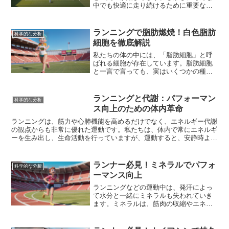
中でも快適に走り続けるために重要なの
が「暑熱順化」です。暑熱順化とは、高
温環境に身体を徐々に慣れさせていくこ
とを指します。ランナーにとって暑熱順
ランニングで脂肪燃焼！白色脂肪
科学的な分析
化は、パフォーマンスの維持だけでな
細胞を徹底解説
く、熱中症予防の観点からも非常に重要
です。暑熱順化が進んでいない状態で高
私たちの体の中には、「脂肪細胞」と呼
温下で走り続けると、体温調節機能がう
ばれる細胞が存在しています。脂肪細胞
まく働かず、熱中症のリスクが高まって
と一言で言っても、実はいくつかの種類
しまうからです。暑熱順化が進むと、発
があり、その中でも最も一般的なものが
汗機能が向上し、より早く多くの汗をか
「白色脂肪細胞」です。白色脂肪細胞
くことができるようになります。また、
は、皮下や内臓周辺に蓄積し、エネルギ
ランニングと代謝：パフォーマン
科学的な分析
汗に含まれる塩分濃度も低くなるため、
ーを脂肪として蓄えるという重要な役割
ス向上のための体内革命
体内の電解質バランスが保たれやすくな
を担っています。私たちが食事から摂取
るのもメリットです。さらに、心拍数の
したエネルギーのうち、使いきれなかっ
ランニングは、筋力や心肺機能を高めるだけでなく、エネルギー代謝
低下や、皮膚の血流が増加することで、
たエネルギーは中性脂肪に変換され、こ
の観点からも非常に優れた運動です。私たちは、体内で常にエネルギ
体温上昇を抑えながら運動を続けること
の白色脂肪細胞に蓄えられます。そし
ーを生み出し、生命活動を行っていますが、運動すると、安静時より
が可能になります。
て、エネルギーが不足した際には、蓄え
も多くのエネルギーが必要となります。ランニングのような有酸素運
られた脂肪が分解され、エネルギーとし
動では、主に糖質と脂質がエネルギー源として利用されます。運動の
て利用されます。つまり、白色脂肪細胞
強度や時間、食事の内容などによって、これらのエネルギー源の利用
ランナー必見！ミネラルでパフォ
科学的な分析
はエネルギーの貯蔵庫として、私たちの
割合は変化します。例えば、短い距離を全力で走るような高強度運動
ーマンス向上
生命維持に欠かせない役割を担っている
では、主に糖質がエネルギー源となります。一方、長距離をゆっくり
と言えるでしょう。
と走るような低強度運動では、脂質が主なエネルギー源となります。
ランニングなどの運動中は、発汗によっ
効率的にエネルギーを生み出し、ランニングのパフォーマンスを向上
て水分と一緒にミネラルも失われていき
させるためには、自身の運動強度や目的に合わせたエネルギー補給が
ます。ミネラルは、筋肉の収縮やエネル
重要となります。
ギー代謝、体内の水分バランス調整な
ど、さまざまな生理機能に深く関わって
います。そのため、ミネラルが不足する