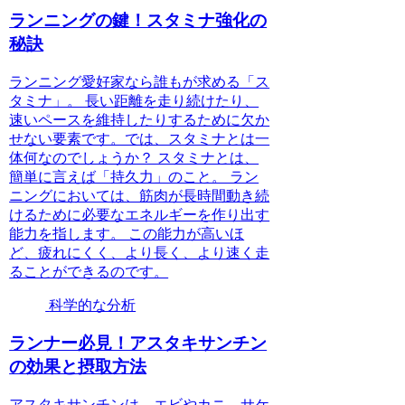
ランニングの鍵！スタミナ強化の
秘訣
ランニング愛好家なら誰もが求める「ス
タミナ」。 長い距離を走り続けたり、
速いペースを維持したりするために欠か
せない要素です。では、スタミナとは一
体何なのでしょうか？ スタミナとは、
簡単に言えば「持久力」のこと。 ラン
ニングにおいては、筋肉が長時間動き続
けるために必要なエネルギーを作り出す
能力を指します。 この能力が高いほ
ど、疲れにくく、より長く、より速く走
ることができるのです。
科学的な分析
ランナー必見！アスタキサンチン
の効果と摂取方法
アスタキサンチンは、エビやカニ、サケ