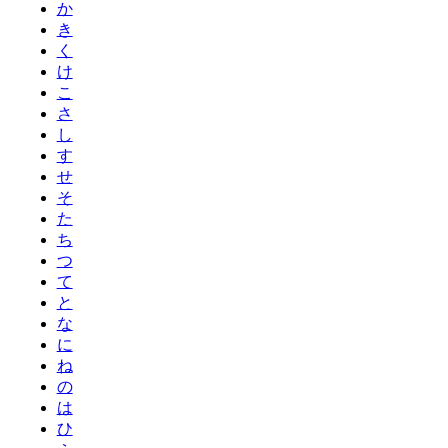
か
き
く
け
こ
さ
し
す
せ
そ
た
ち
つ
て
と
な
に
ね
の
は
ひ