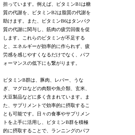
担っています。例えば、
ビタミンB1は糖
質の代謝
を、
ビタミンB2は脂質の代謝
を
助けます。また、
ビタミンB6はタンパク
質の代謝
に関与し、筋肉の疲労回復を促
します。これらのビタミンが不足する
と、エネルギーが効率的に作られず、
疲
労感を感じやすくなる
だけでなく、
パフ
ォーマンスの低下
にも繋がります。
ビタミンB群は、豚肉、レバー、うな
ぎ、マグロなどの肉類や魚介類、玄米、
大豆製品などに多く含まれています。ま
た、サプリメントで効率的に摂取するこ
とも可能です。日々の食事やサプリメン
トを上手に活用し、
ビタミンB群を積極
的に摂取
することで、ランニングのパフ