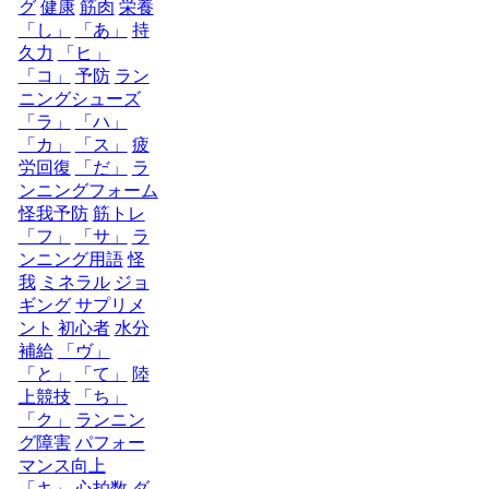
グ
健康
筋肉
栄養
「し」
「あ」
持
久力
「ヒ」
「コ」
予防
ラン
ニングシューズ
「ラ」
「ハ」
「カ」
「ス」
疲
労回復
「だ」
ラ
ンニングフォーム
怪我予防
筋トレ
「フ」
「サ」
ラ
ンニング用語
怪
我
ミネラル
ジョ
ギング
サプリメ
ント
初心者
水分
補給
「ヴ」
「と」
「て」
陸
上競技
「ち」
「ク」
ランニン
グ障害
パフォー
マンス向上
「キ」
心拍数
ダ