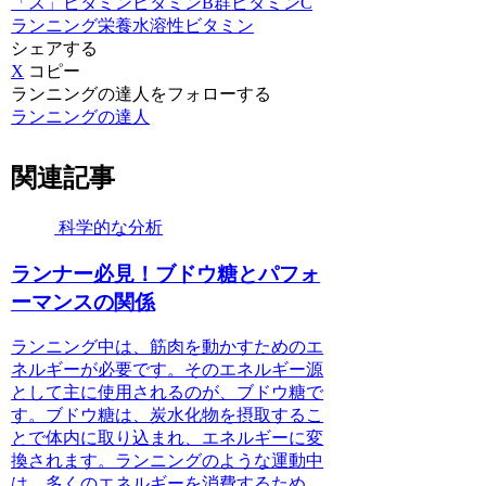
「ス」
ビタミン
ビタミンB群
ビタミンC
ランニング
栄養
水溶性ビタミン
シェアする
X
コピー
ランニングの達人をフォローする
ランニングの達人
関連記事
科学的な分析
ランナー必見！ブドウ糖とパフォ
ーマンスの関係
ランニング中は、筋肉を動かすためのエ
ネルギーが必要です。そのエネルギー源
として主に使用されるのが、ブドウ糖で
す。ブドウ糖は、炭水化物を摂取するこ
とで体内に取り込まれ、エネルギーに変
換されます。ランニングのような運動中
は、多くのエネルギーを消費するため、