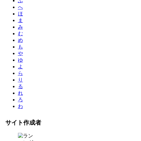
ふ
へ
ほ
ま
み
む
め
も
や
ゆ
よ
ら
り
る
れ
ろ
わ
サイト作成者