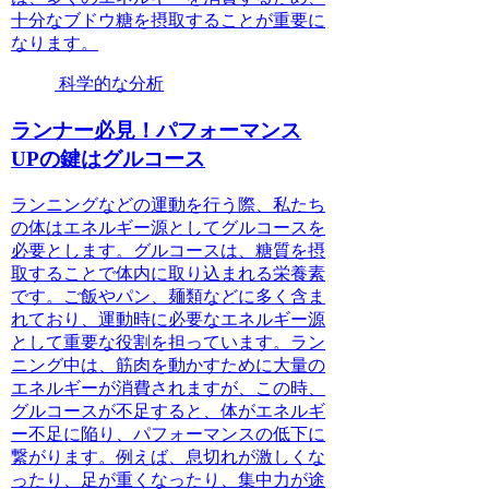
十分なブドウ糖を摂取することが重要に
なります。
科学的な分析
ランナー必見！パフォーマンス
UPの鍵はグルコース
ランニングなどの運動を行う際、私たち
の体はエネルギー源としてグルコースを
必要とします。グルコースは、糖質を摂
取することで体内に取り込まれる栄養素
です。ご飯やパン、麺類などに多く含ま
れており、運動時に必要なエネルギー源
として重要な役割を担っています。ラン
ニング中は、筋肉を動かすために大量の
エネルギーが消費されますが、この時、
グルコースが不足すると、体がエネルギ
ー不足に陥り、パフォーマンスの低下に
繋がります。例えば、息切れが激しくな
ったり、足が重くなったり、集中力が途