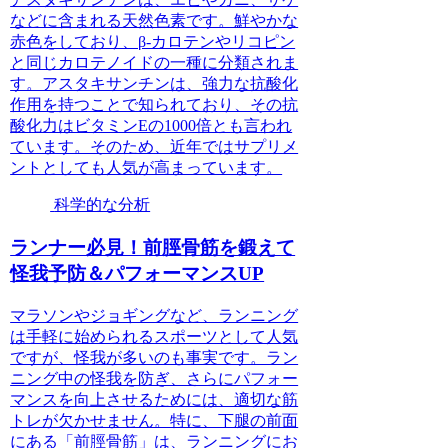
などに含まれる天然色素です。鮮やかな
赤色をしており、β-カロテンやリコピン
と同じカロテノイドの一種に分類されま
す。アスタキサンチンは、強力な抗酸化
作用を持つことで知られており、その抗
酸化力はビタミンEの1000倍とも言われ
ています。そのため、近年ではサプリメ
ントとしても人気が高まっています。
科学的な分析
ランナー必見！前脛骨筋を鍛えて
怪我予防＆パフォーマンスUP
マラソンやジョギングなど、ランニング
は手軽に始められるスポーツとして人気
ですが、怪我が多いのも事実です。ラン
ニング中の怪我を防ぎ、さらにパフォー
マンスを向上させるためには、適切な筋
トレが欠かせません。特に、下腿の前面
にある「前脛骨筋」は、ランニングにお