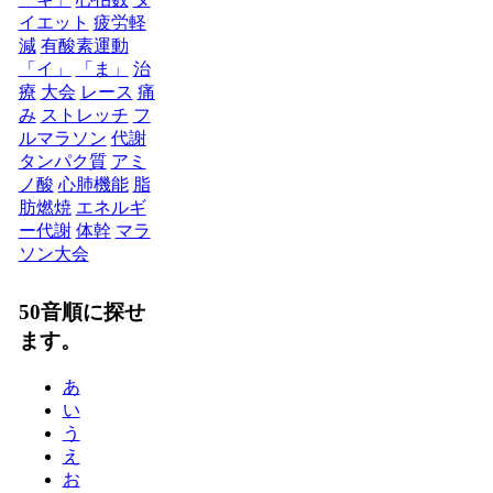
イエット
疲労軽
減
有酸素運動
「イ」
「ま」
治
療
大会
レース
痛
み
ストレッチ
フ
ルマラソン
代謝
タンパク質
アミ
ノ酸
心肺機能
脂
肪燃焼
エネルギ
ー代謝
体幹
マラ
ソン大会
50音順に探せ
ます。
あ
い
う
え
お