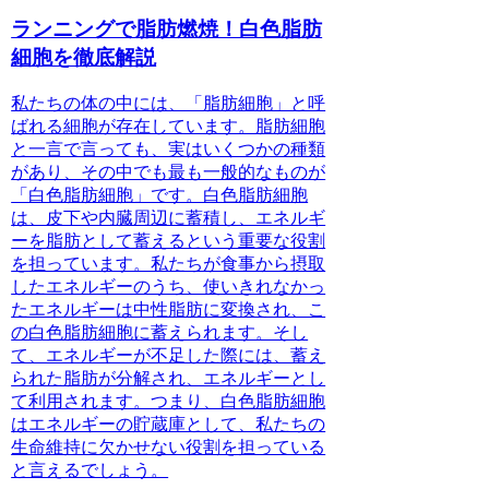
ランニングで脂肪燃焼！白色脂肪
細胞を徹底解説
私たちの体の中には、「脂肪細胞」と呼
ばれる細胞が存在しています。脂肪細胞
と一言で言っても、実はいくつかの種類
があり、その中でも最も一般的なものが
「白色脂肪細胞」です。白色脂肪細胞
は、皮下や内臓周辺に蓄積し、エネルギ
ーを脂肪として蓄えるという重要な役割
を担っています。私たちが食事から摂取
したエネルギーのうち、使いきれなかっ
たエネルギーは中性脂肪に変換され、こ
の白色脂肪細胞に蓄えられます。そし
て、エネルギーが不足した際には、蓄え
られた脂肪が分解され、エネルギーとし
て利用されます。つまり、白色脂肪細胞
はエネルギーの貯蔵庫として、私たちの
生命維持に欠かせない役割を担っている
と言えるでしょう。