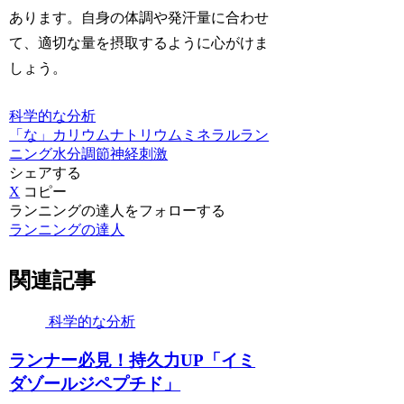
あります。自身の体調や発汗量に合わせ
て、
適切な量を摂取する
ように心がけま
しょう。
科学的な分析
「な」
カリウム
ナトリウム
ミネラル
ラン
ニング
水分調節
神経刺激
シェアする
X
コピー
ランニングの達人をフォローする
ランニングの達人
関連記事
科学的な分析
ランナー必見！持久力UP「イミ
ダゾールジペプチド」