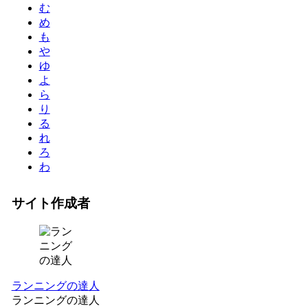
む
め
も
や
ゆ
よ
ら
り
る
れ
ろ
わ
サイト作成者
ランニングの達人
ランニングの達人