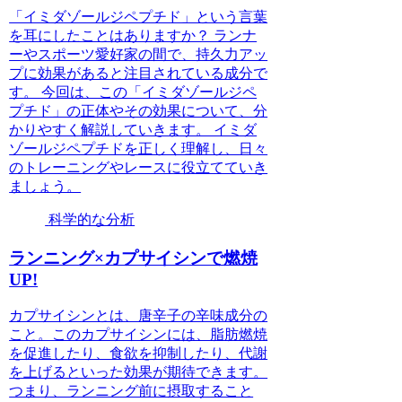
「イミダゾールジペプチド」という言葉
を耳にしたことはありますか？ ランナ
ーやスポーツ愛好家の間で、持久力アッ
プに効果があると注目されている成分で
す。 今回は、この「イミダゾールジペ
プチド」の正体やその効果について、分
かりやすく解説していきます。 イミダ
ゾールジペプチドを正しく理解し、日々
のトレーニングやレースに役立てていき
ましょう。
科学的な分析
ランニング×カプサイシンで燃焼
UP!
カプサイシンとは、唐辛子の辛味成分の
こと。このカプサイシンには、脂肪燃焼
を促進したり、食欲を抑制したり、代謝
を上げるといった効果が期待できます。
つまり、ランニング前に摂取すること