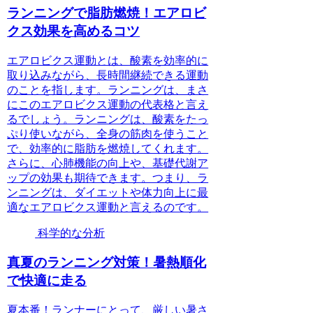
ランニングで脂肪燃焼！エアロビ
クス効果を高めるコツ
エアロビクス運動とは、酸素を効率的に
取り込みながら、長時間継続できる運動
のことを指します。ランニングは、まさ
にこのエアロビクス運動の代表格と言え
るでしょう。ランニングは、酸素をたっ
ぷり使いながら、全身の筋肉を使うこと
で、効率的に脂肪を燃焼してくれます。
さらに、心肺機能の向上や、基礎代謝ア
ップの効果も期待できます。つまり、ラ
ンニングは、ダイエットや体力向上に最
適なエアロビクス運動と言えるのです。
科学的な分析
真夏のランニング対策！暑熱順化
で快適に走る
夏本番！ランナーにとって、厳しい暑さ