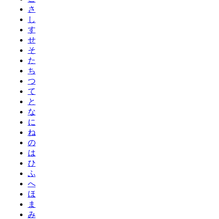
さ
し
す
せ
そ
た
ち
つ
て
と
な
に
ね
の
は
ひ
ふ
へ
ほ
ま
み