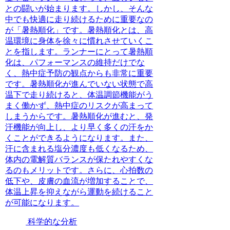
との闘いが始まります。しかし、そんな
中でも快適に走り続けるために重要なの
が「暑熱順化」です。暑熱順化とは、高
温環境に身体を徐々に慣れさせていくこ
とを指します。ランナーにとって暑熱順
化は、パフォーマンスの維持だけでな
く、熱中症予防の観点からも非常に重要
です。暑熱順化が進んでいない状態で高
温下で走り続けると、体温調節機能がう
まく働かず、熱中症のリスクが高まって
しまうからです。暑熱順化が進むと、発
汗機能が向上し、より早く多くの汗をか
くことができるようになります。また、
汗に含まれる塩分濃度も低くなるため、
体内の電解質バランスが保たれやすくな
るのもメリットです。さらに、心拍数の
低下や、皮膚の血流が増加することで、
体温上昇を抑えながら運動を続けること
が可能になります。
科学的な分析