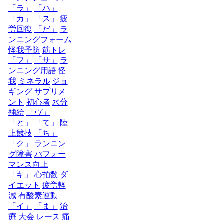
「ラ」
「ハ」
「カ」
「ス」
疲
労回復
「だ」
ラ
ンニングフォーム
怪我予防
筋トレ
「フ」
「サ」
ラ
ンニング用語
怪
我
ミネラル
ジョ
ギング
サプリメ
ント
初心者
水分
補給
「ヴ」
「と」
「て」
陸
上競技
「ち」
「ク」
ランニン
グ障害
パフォー
マンス向上
「キ」
心拍数
ダ
イエット
疲労軽
減
有酸素運動
「イ」
「ま」
治
療
大会
レース
痛