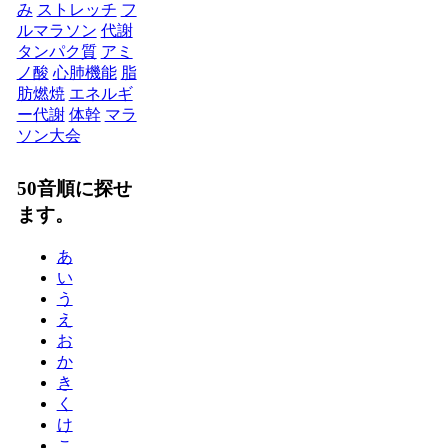
み
ストレッチ
フ
ルマラソン
代謝
タンパク質
アミ
ノ酸
心肺機能
脂
肪燃焼
エネルギ
ー代謝
体幹
マラ
ソン大会
50音順に探せ
ます。
あ
い
う
え
お
か
き
く
け
こ