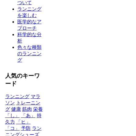
ついて
ランニング
を楽しむ
医学的なア
プローチ
科学的な分
析
色々な種類
のランニン
グ
人気のキーワ
ード
ランニング
マラ
ソン
トレーニン
グ
健康
筋肉
栄養
「し」
「あ」
持
久力
「ヒ」
「コ」
予防
ラン
ニングシューズ