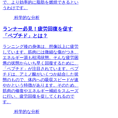
で、より効率的に脂肪を燃焼できるとい
うわけです。
科学的な分析
ランナー必見！疲労回復を促す
「ペプチド」とは？
ランニング後の身体は、想像以上に疲労
しています。筋肉には微細な傷がつき、
エネルギー源も枯渇状態。そんな疲労困
憊の状態からいち早く回復するために、
「ペプチド」が注目されています。ペプ
チドは、アミノ酸がいくつか結合した状
態のもので、体内への吸収スピードが速
やかという特徴があります。そのため、
筋肉の修復やエネルギー補給をスムーズ
に行い、疲労回復を促してくれるので
す。
科学的な分析