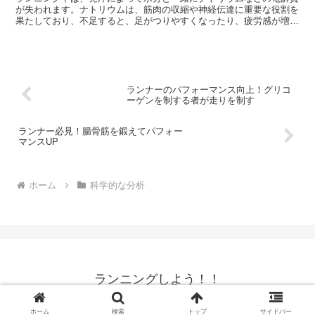
ベルや目的に合った運動強度を設定することが可能になります。
が失われます。ナトリウムは、筋肉の収縮や神経伝達に重要な役割を
果たしており、不足すると、足がつりやすくなったり、疲労感が増し
たりするなど、パフォーマンスの低下に繋がることがあります。その
ため、ランナーにとってナトリウム補給は非常に重要です。
ランナーのパフォーマンス向上！グリコ
ーゲンを制する者が走りを制す
ランナー必見！腸骨筋を鍛えてパフォー
マンスUP
ホーム
科学的な分析
ランニングしよう！！
© 2024 ランニングしよう！！.
ホーム
検索
トップ
サイドバー