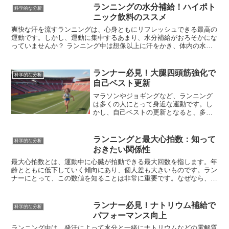
て利用されます。つまり、白色脂肪細胞
ランニングの水分補給！ハイポト
科学的な分析
はエネルギーの貯蔵庫として、私たちの
ニック飲料のススメ
生命維持に欠かせない役割を担っている
と言えるでしょう。
爽快な汗を流すランニングは、心身ともにリフレッシュできる最高の
運動です。しかし、運動に集中するあまり、水分補給がおろそかにな
っていませんか？ ランニング中は想像以上に汗をかき、体内の水分
は失われています。水分が不足した状態、つまり脱水症状に陥ると、
パフォーマンスの低下に繋がることがあります。具体的には、持久力
の低下や、疲労感の増大、集中力の散漫などが挙げられます。さら
ランナー必見！大腿四頭筋強化で
科学的な分析
に、熱中症のリスクも高まります。熱中症は、命に関わる危険性もあ
自己ベスト更新
るため、決して軽視できません。快適で安全なランニングを楽しむた
めには、こまめな水分補給を心がけましょう。
マラソンやジョギングなど、ランニング
は多くの人にとって身近な運動です。し
かし、自己ベストの更新となると、多く
の人が壁にぶつかると感じるのではない
でしょうか？実は、ランニングパフォー
マンスの向上には、大腿四頭筋という筋
ランニングと最大心拍数：知って
科学的な分析
肉が大きく関わっています。大腿四頭筋
おきたい関係性
とは、太ももの前側にある大きな筋肉の
総称で、人体の中でも特に強力な筋肉で
最大心拍数とは、運動中に心臓が拍動できる最大回数を指します。年
す。この筋肉は、ランニングにおいて、
齢とともに低下していく傾向にあり、個人差も大きいものです。ラン
地面を蹴り出す推進力を生み出すという
ナーにとって、この数値を知ることは非常に重要です。なぜなら、最
重要な役割を担っています。つまり、大
大心拍数は、効果的なトレーニングを行うための指標となるからで
腿四頭筋が強靭であればあるほど、より
す。最大心拍数を把握することで、自身の運動強度を適切にコントロ
力強く地面を蹴り出すことができ、歩幅
ールすることができます。例えば、脂肪燃焼を目的としたランニング
ランナー必見！ナトリウム補給で
科学的な分析
が広がり、スピードアップに繋がるので
では、最大心拍数の60%程度の強度が効果的と言われています。一
パフォーマンス向上
す。
方、心肺機能向上を目指す場合は、より高い強度が必要になります。
このように、最大心拍数を基準にすることで、自身のトレーニングレ
ランニング中は、発汗によって水分と一緒にナトリウムなどの電解質