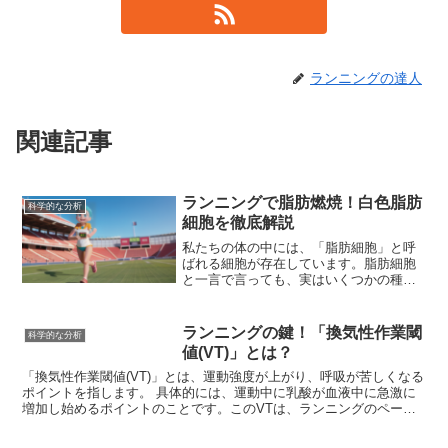
ランニングの達人
関連記事
ランニングで脂肪燃焼！白色脂肪
科学的な分析
細胞を徹底解説
私たちの体の中には、「脂肪細胞」と呼
ばれる細胞が存在しています。脂肪細胞
と一言で言っても、実はいくつかの種類
があり、その中でも最も一般的なものが
「白色脂肪細胞」です。白色脂肪細胞
は、皮下や内臓周辺に蓄積し、エネルギ
ランニングの鍵！「換気性作業閾
科学的な分析
ーを脂肪として蓄えるという重要な役割
値(VT)」とは？
を担っています。私たちが食事から摂取
したエネルギーのうち、使いきれなかっ
「換気性作業閾値(VT)」とは、運動強度が上がり、呼吸が苦しくなる
たエネルギーは中性脂肪に変換され、こ
ポイントを指します。 具体的には、運動中に乳酸が血液中に急激に
の白色脂肪細胞に蓄えられます。そし
増加し始めるポイントのことです。このVTは、ランニングのペース
て、エネルギーが不足した際には、蓄え
や運動強度を管理する上で非常に重要な指標となります。
られた脂肪が分解され、エネルギーとし