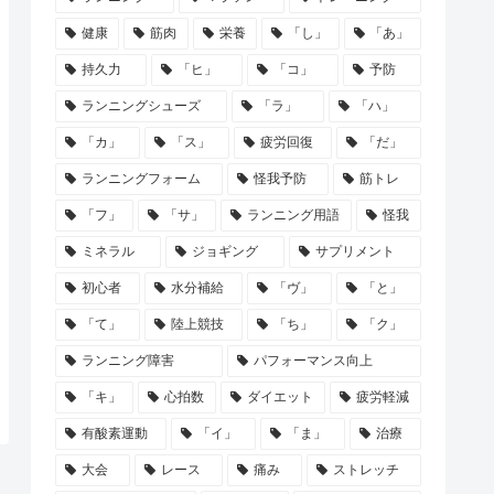
健康
筋肉
栄養
「し」
「あ」
持久力
「ヒ」
「コ」
予防
ランニングシューズ
「ラ」
「ハ」
「カ」
「ス」
疲労回復
「だ」
ランニングフォーム
怪我予防
筋トレ
「フ」
「サ」
ランニング用語
怪我
ミネラル
ジョギング
サプリメント
初心者
水分補給
「ヴ」
「と」
「て」
陸上競技
「ち」
「ク」
ランニング障害
パフォーマンス向上
「キ」
心拍数
ダイエット
疲労軽減
有酸素運動
「イ」
「ま」
治療
大会
レース
痛み
ストレッチ