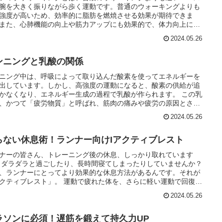
腕を大きく振りながら歩く運動です。普通のウォーキングよりも
強度が高いため、効率的に脂肪を燃焼させる効果が期待できま
また、心肺機能の向上や筋力アップにも効果的で、体力向上にも
がります。アクティブウォーキングは、ランニングのような激し
2024.05.26
動ではありません。そのため、体力に自信がない方や運動初心者
、シニア世代の方でも、比較的始めやすい運動と言えるでしょ
ンニングと乳酸の関係
ニング中は、呼吸によって取り込んだ酸素を使ってエネルギーを
出しています。しかし、高強度の運動になると、酸素の供給が追
かなくなり、エネルギー生成の過程で乳酸が作られます。 この乳
、かつて「疲労物質」と呼ばれ、筋肉の痛みや疲労の原因とされ
ました。しかし、最近の研究では、乳酸は疲労の原因ではなく、
2024.05.26
ろエネルギー源として利用されたり、筋肉の回復を促したりする
があることが分かってきました。
らない休息術！ランナー向けIアクティブレスト
ナーの皆さん、トレーニング後の休息、しっかり取れています
 ダラダラと過ごしたり、長時間寝てしまったりしていませんか？
、ランナーにとってより効果的な休息方法があるんです。それが
クティブレスト」。 運動で疲れた体を、さらに軽い運動で回復を
休養方法です。休息するのに体を動かす？と疑問に思う方もいる
2024.05.26
しれません。しかし、アクティブレストは、ランナーのパフォー
ス向上に役立つ、重要な要素と言えるでしょう。
ラソンに必須！遅筋を鍛えて持久力UP