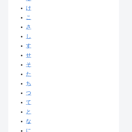
け
こ
さ
し
す
せ
そ
た
ち
つ
て
と
な
に