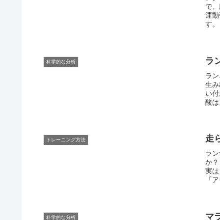
で、
運動
す。
つな
い運
の方
う。
ラ
科学的な分析
ラン
生み
い付
酸は
てい
むし
役割
走
トレーニング方法
ラン
か？
実は
「ア
促す
かも
マン
マ
科学的な分析