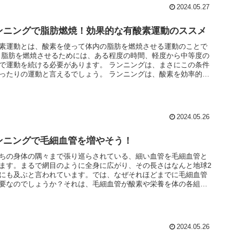
運動と言えるのです。
2024.05.27
ンニングで脂肪燃焼！効果的な有酸素運動のススメ
素運動とは、酸素を使って体内の脂肪を燃焼させる運動のことで
等度の
運動を続ける必要があります。 ランニングは、まさにこの条件
たりの運動と言えるでしょう。 ランニングは、酸素を効率的に
込みながら、長時間続けることができるため、脂肪燃焼効果が期
、全身の筋肉を使うことから、多くのエネルギー
し、基礎代謝の向上にもつながります。 基礎代謝が上がると、
にくく痩せやすい体を手に入れることができます。 ランニング
2024.05.26
特別な道具や場所を必要とせず、気軽に始められるのも魅力で
、健康
脂肪を燃焼し、理想の体型に近づきましょう。
ンニングで毛細血管を増やそう！
ちの身体の隅々まで張り巡らされている、細い血管を毛細血管と
ます。まるで網目のように全身に広がり、その長さはなんと地球2
にも及ぶと言われています。では、なぜそれほどまでに毛細血管
要なのでしょうか？それは、毛細血管が酸素や栄養を体の各組織
け、逆に老廃物を回収するという、非常に大切な役割を担ってい
らです。毛細血管は、動脈と静脈をつなぐパイプラインのような
で、血液中の酸素や栄養素を細胞に届け、代わりに二酸化炭素や
物を回収しています。この働きによって、私たちの体は活動する
2024.05.26