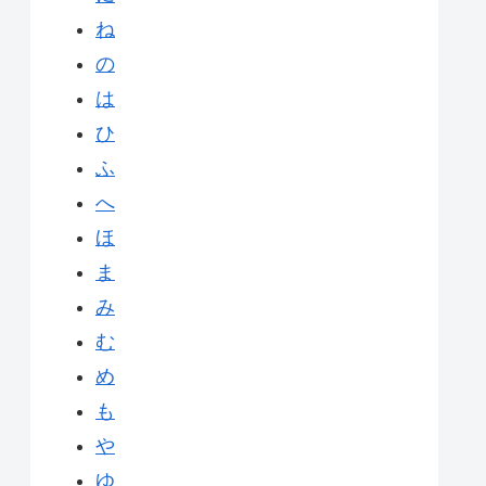
ね
の
は
ひ
ふ
へ
ほ
ま
み
む
め
も
や
ゆ