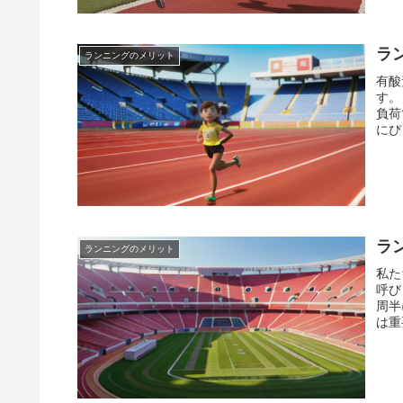
e
クス
b
i
d
o
l
ラ
d
ランニングのメリット
o
有酸
i
す。 脂肪を燃焼させるためには、ある程度の時間、軽度から中
k
t
負荷で
にぴっ
取り
待できます。 さらに
を消費
太り
は、
す。 正しいフォームで、自分のペースで無理なく続けることで
的に
ラ
ランニングのメリット
私た
呼び
周半
は重
に届
るか
もの
老廃