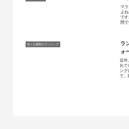
マラ
よね
です
間で
の2
いる
まり
す。
ラ
色々な種類のランニング
ォ
近年
れて
ング
て、
とは
身運
と変
ウォ