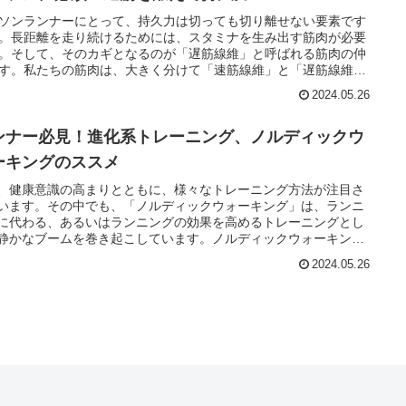
ソンランナーにとって、持久力は切っても切り離せない要素です
。長距離を走り続けるためには、スタミナを生み出す筋肉が必要
。そして、そのカギとなるのが「遅筋線維」と呼ばれる筋肉の仲
す。私たちの筋肉は、大きく分けて「速筋線維」と「遅筋線維」
種類で構成されています。名前の通り、速筋線維は瞬発力に優れて
2024.05.26
一方、遅筋線維は持久力に優れているという特徴があります。つ
、マラソンで重要なのは、この「遅筋線維」を鍛えることなので
ンナー必見！進化系トレーニング、ノルディックウ
ーキングのススメ
、健康意識の高まりとともに、様々なトレーニング方法が注目さ
います。その中でも、「ノルディックウォーキング」は、ランニ
に代わる、あるいはランニングの効果を高めるトレーニングとし
静かなブームを巻き起こしています。ノルディックウォーキング
、専用のポールを使用し、歩行時に積極的に腕を振ることで、全
2024.05.26
動へと変化させるエクササイズです。一見、普通のウォーキング
わらないように思えるかもしれません。しかし、その運動効果は
ーキングの比ではありません。