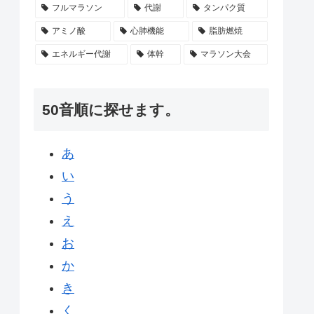
フルマラソン
代謝
タンパク質
アミノ酸
心肺機能
脂肪燃焼
エネルギー代謝
体幹
マラソン大会
50音順に探せます。
あ
い
う
え
お
か
き
く