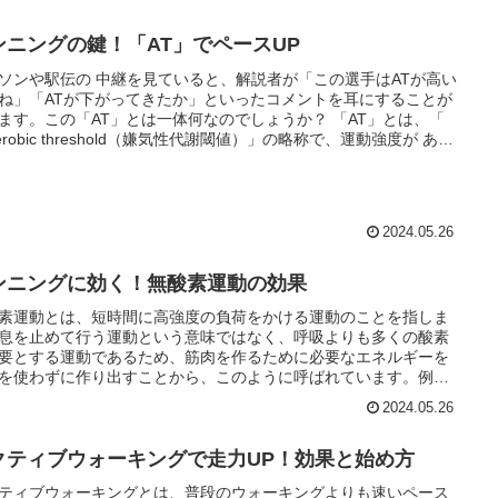
のエネルギーを得たり、健康を維持したりすることができるので
ンニングの鍵！「AT」でペースUP
ソンや駅伝の 中継を見ていると、解説者が「この選手はATが高い
ね」「ATが下がってきたか」といったコメントを耳にすることが
ます。この「AT」とは一体何なのでしょうか？ 「AT」とは、「
aerobic threshold（嫌気性代謝閾値）」の略称で、運動強度が ある
レベルを超えた際に、体内で急激に乳酸が蓄積し始めるポイント
とを指します。ランニングなどの運動中は、筋肉にエネルギーを
するために、酸素を取り込んでエネルギーを生成します。しか
運動強度が高まり、ある一定の運動強度を超えると、酸素の供給
2024.05.26
ではエネルギーの需要に追いつかなくなり、代わりに体内で乳酸
成され始めます。このポイントがまさに「AT」です。「AT」は、
ナーにとって重要な指標の一つとされています。 「AT」が高いラ
ンニングに効く！無酸素運動の効果
ーは、より速いペースで長く走り続けることができるからです。
素運動とは、短時間に高強度の負荷をかける運動のことを指しま
マラソンのような長距離レースでは、いかに「AT」の高いペース
息を止めて行う運動という意味ではなく、呼吸よりも多くの酸素
持できるかが、 タイムに大きく影響してきます。「AT」を高める
要とする運動であるため、筋肉を作るために必要なエネルギーを
には、 一定期間、負荷の高いトレーニングを継続する必要があり
を使わずに作り出すことから、このように呼ばれています。例え
。 また、日々のトレーニングに加えて、十分な休息や栄養摂取も
短距離ダッシュや筋トレ、インターバルトレーニングなどが無酸
です。
2024.05.26
動に当てはまります。これらの運動は、有酸素運動と比べて、短
で高い運動効果を得られるというメリットがあります。
クティブウォーキングで走力UP！効果と始め方
ティブウォーキングとは、普段のウォーキングよりも速いペース