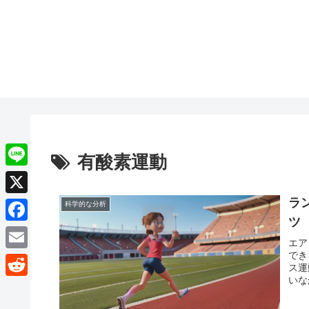
有酸素運動
L
i
ラ
X
科学的な分析
n
ツ
F
e
エア
a
でき
E
ス運
c
いな
m
R
す。
e
a
す。