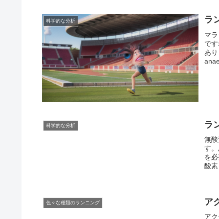
ため
す。
ラ
科学的な分析
マラ
です
あり
an
一定
のこ
供給
し、
だけ
が生
ラン
ラ
科学的な分析
ンナ
無酸
フル
す。
を維
を必
ため
酸素
ます
ば、
重要
素運
時間
ア
色々な種類のランニング
アク