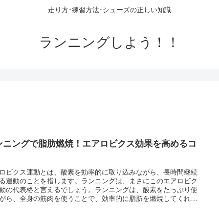
走り方･練習方法･シューズの正しい知識
ランニングしよう！！
ンニングで脂肪燃焼！エアロビクス効果を高めるコ
ロビクス運動とは、酸素を効率的に取り込みながら、長時間継続
る運動のことを指します。ランニングは、まさにこのエアロビク
動の代表格と言えるでしょう。ランニングは、酸素をたっぷり使
がら、全身の筋肉を使うことで、効率的に脂肪を燃焼してくれま
さらに、心肺機能の向上や、基礎代謝アップの効果も期待できま
つまり、ランニングは、ダイエットや体力向上に最適なエアロビ