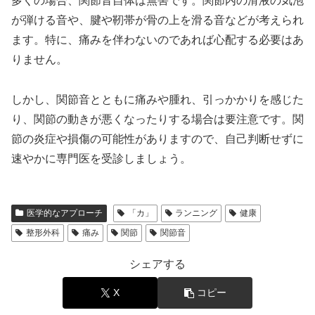
多くの場合、関節音自体は無害です。関節内の滑液の気泡
が弾ける音や、腱や靭帯が骨の上を滑る音などが考えられ
ます。
特に、痛みを伴わないのであれば心配する必要はあ
りません。
しかし、
関節音とともに痛みや腫れ、引っかかりを感じた
り、関節の動きが悪くなったりする場合は要注意です。
関
節の炎症や損傷の可能性がありますので、自己判断せずに
速やかに専門医を受診しましょう。
医学的なアプローチ
「カ」
ランニング
健康
整形外科
痛み
関節
関節音
シェアする
X
コピー