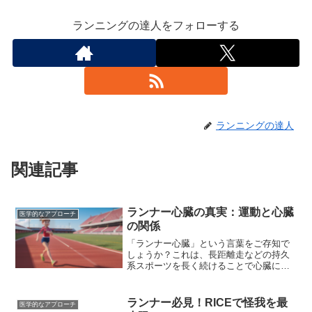
ランニングの達人をフォローする
ランニングの達人
関連記事
ランナー心臓の真実：運動と心臓
医学的なアプローチ
の関係
「ランナー心臓」という言葉をご存知で
しょうか？これは、長距離走などの持久
系スポーツを長く続けることで心臓に変
化が現れる現象を指します。しかし、こ
れは必ずしも心臓に負担がかかって起こ
る病気ではありません。むしろ、トレー
ランナー必見！RICEで怪我を最
医学的なアプローチ
ニングによって心臓がより効率的に血液