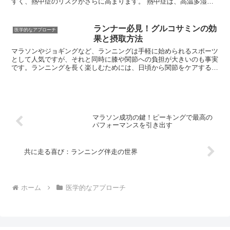
です。
すく、熱中症のリスクがさらに高まります。 熱中症は、高温多湿な
環境下で体温調節機能がうまく働かなくなることで起こり、めまいや
頭痛、吐き気、意識障害などの症状が現れます。 重症化すると命に
関わることもあるため、正しい知識と対策を身につけておくことが重
ランナー必見！グルコサミンの効
医学的なアプローチ
要です。ランナーが特に注意すべき点は、運動による発熱量が多いこ
果と摂取方法
とです。 ランニング中は、安静時に比べて多くの熱が体内で発生し
ます。その熱を効率的に逃がすことができなければ、体内に熱がこも
マラソンやジョギングなど、ランニングは手軽に始められるスポーツ
り、熱中症のリスクが高まります。 また、ランニングに集中するあ
として人気ですが、それと同時に膝や関節への負担が大きいのも事実
まり、自身の体の異変に気づきにくいという点も挙げられます。
です。ランニングを長く楽しむためには、日頃から関節をケアするこ
とが重要となります。そこで注目されるのが「グルコサミン」です。
グルコサミンは、関節の軟骨を構成する成分の一つで、加齢と共に減
少してしまうことが知られています。ランナーにとって、グルコサミ
ンの積極的な摂取は、パフォーマンスの維持や向上に繋がる可能性を
秘めていると言えるでしょう。
マラソン成功の鍵！ピーキングで最高の
パフォーマンスを引き出す
共に走る喜び：ランニング伴走の世界
ホーム
医学的なアプローチ