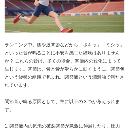
ランニング中、
膝や股関節などから「ポキッ」「ミシッ」
といった音が鳴る
ことに不安を感じた経験はありません
か？ これらの音は、多くの場合、関節内の変化によって
生じます。関節は、骨と骨が滑らかに動くように、
関節包
という袋状の組織
で包まれ、
関節液という潤滑油
で満たさ
れています。
関節音が鳴る原因として、主に以下の３つが考えられま
す。
1.
関節液内の気泡の破裂
関節が急激に伸展したり、圧力