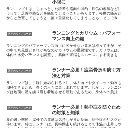
小限に
を送り出すために起こる、健康的な適応
と言えるでしょう。この「スポーツ心
ランニング中は、ちょっとした段差や路面の凹凸、疲労の蓄積などに
臓」の状態では、安静時の心拍数が少な
よって、足首や膝などを痛めてしまうことがあります。軽度の痛みだ
くなる、一回の拍動で送り出す血液量が
からと放置してしまうと、後々重症化してしまうことも。そこで今回
増えるといった変化が見られます。これ
は、ランニング中の怪我に適切に対処し、悪化を防ぐための方法
は、心臓がまるで鍛えられた筋肉のよう
「RICE処置」について解説していきます。
に強靭になり、少ない労力で多くの血液
ランニングとカリウム：パフォー
医学的なアプローチ
を全身に送り出せるようになるためで
マンス向上の鍵
す。その結果、持久力向上や疲労回復の
促進などの効果も期待できます。ただ
ランニングのパフォーマンス向上に欠かせない要素は様々ですが、そ
し、運動不足の人が急に激しい運動を始
の中でも見落とされがちなのがカリウムの重要性です。カリウムは、
めると、心臓に負担がかかりすぎる可能
体内の水分バランスを調整し、筋肉の収縮をスムーズにする働きを持
性もあります。重要なのは、自分の体力
つため、ランナーにとって非常に重要なミネラルです。具体的には、
レベルに合わせた運動を、無理なく継続
カリウムは筋肉の痙攣や疲労を予防し、運動中の持久力を高める効果
することです。運動習慣を始める際に
も期待できます。そのため、ランナーは日頃から意識してカリウムを
ランナー必見！疲労骨折を防ぐ方
医学的なアプローチ
は、医師に相談するなどして自身の健康
摂取することが大切です。
法と対策
状態を把握しておくことも大切です。
ランニングは、手軽に始められる上に、体力向上やダイエット効果も
期待できるため、多くの人々に楽しまれています。しかし、ランニン
グは地面に足を繰り返し着地させる運動であるため、身体への負担も
小さくありません。その中でも、ランナーにとって特に注意が必要な
のが「疲労骨折」です。疲労骨折とは、一度の大きな衝撃ではなく、
小さな負荷が繰り返し加わることによって骨にひびが入ったり、折れ
ランナー必見！熱中症を防ぐため
医学的なアプローチ
てしまったりすることを指します。ランニングにおいては、着地の衝
の対策と知識
撃が足や脚の骨に蓄積することで、疲労骨折を引き起こすリスクが高
まります。特に、練習量や強度を急に増やした場合や、身体の柔軟性
夏の暑い季節、屋外での運動は気持ちが良い反面、熱中症のリスクが
や筋力が不足している場合に疲労骨折が起こりやすいため注意が必要
伴います。特にランナーは、長時間走り続けることで体温が上昇しや