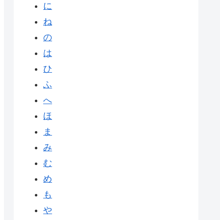
に
ね
の
は
ひ
ふ
へ
ほ
ま
み
む
め
も
や