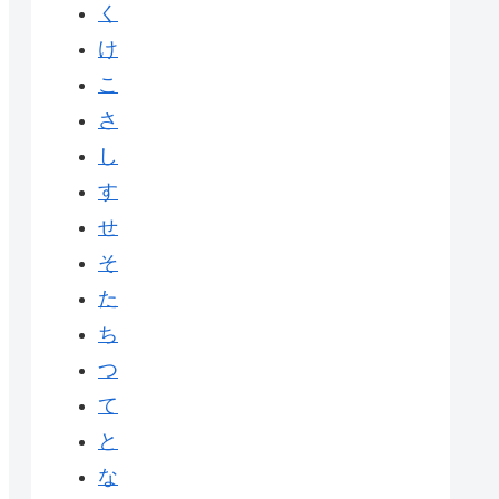
く
け
こ
さ
し
す
せ
そ
た
ち
つ
て
と
な