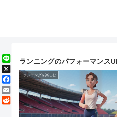
ランニングのパフォーマンスU
L
i
ランニングを楽しむ
X
n
F
e
a
E
c
m
R
e
a