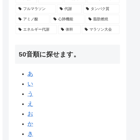
フルマラソン
代謝
タンパク質
アミノ酸
心肺機能
脂肪燃焼
エネルギー代謝
体幹
マラソン大会
50音順に探せます。
あ
い
う
え
お
か
き