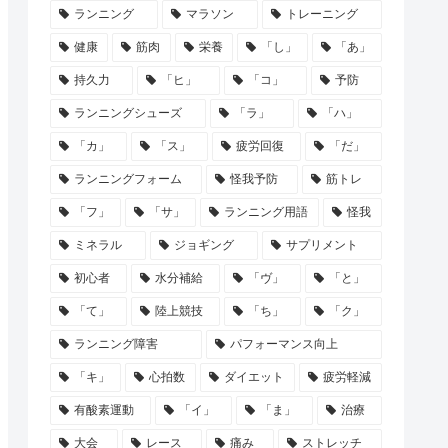
ランニング
マラソン
トレーニング
健康
筋肉
栄養
「し」
「あ」
持久力
「ヒ」
「コ」
予防
ランニングシューズ
「ラ」
「ハ」
「カ」
「ス」
疲労回復
「だ」
ランニングフォーム
怪我予防
筋トレ
「フ」
「サ」
ランニング用語
怪我
ミネラル
ジョギング
サプリメント
初心者
水分補給
「ヴ」
「と」
「て」
陸上競技
「ち」
「ク」
ランニング障害
パフォーマンス向上
「キ」
心拍数
ダイエット
疲労軽減
有酸素運動
「イ」
「ま」
治療
大会
レース
痛み
ストレッチ