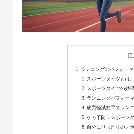
e
b
i
d
o
l
d
o
i
k
t
目
ランニングのパフォーマ
スポーツタイツとは
スポーツタイツの効
ランニングパフォー
疲労軽減効果でラン
ケガ予防：スポーツ
自分にぴったりのス