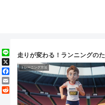
走りが変わる！ランニングの
L
i
トレーニング方法
X
n
F
e
a
E
c
m
R
e
a