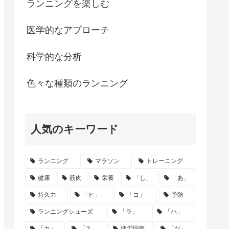
ランニングを楽しむ
医学的なアプローチ
科学的な分析
色々な種類のランニング
人気のキーワード
ランニング
マラソン
トレーニング
健康
筋肉
栄養
「し」
「あ」
持久力
「ヒ」
「コ」
予防
ランニングシューズ
「ラ」
「ハ」
「カ」
「ス」
疲労回復
「だ」