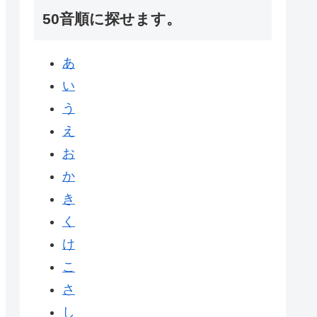
50音順に探せます。
あ
い
う
え
お
か
き
く
け
こ
さ
し