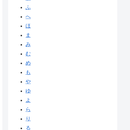
ふ
へ
ほ
ま
み
む
め
も
や
ゆ
よ
ら
り
る