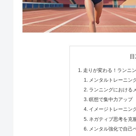
e
b
i
d
o
l
d
o
i
k
t
目
走りが変わる！ランニ
メンタルトレーニン
ランニングにおける
瞑想で集中力アップ
イメージトレーニン
ネガティブ思考を克
メンタル強化で自己