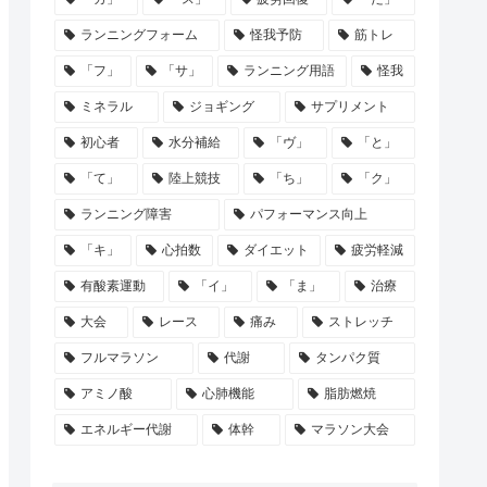
ランニングフォーム
怪我予防
筋トレ
「フ」
「サ」
ランニング用語
怪我
ミネラル
ジョギング
サプリメント
初心者
水分補給
「ヴ」
「と」
「て」
陸上競技
「ち」
「ク」
ランニング障害
パフォーマンス向上
「キ」
心拍数
ダイエット
疲労軽減
有酸素運動
「イ」
「ま」
治療
大会
レース
痛み
ストレッチ
フルマラソン
代謝
タンパク質
アミノ酸
心肺機能
脂肪燃焼
エネルギー代謝
体幹
マラソン大会