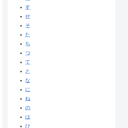
す
せ
そ
た
ち
つ
て
と
な
に
ね
の
は
ひ