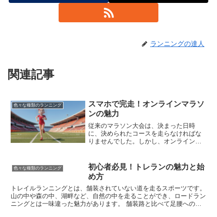
ランニングの達人
関連記事
スマホで完走！オンラインマラソ
色々な種類のランニング
ンの魅力
従来のマラソン大会は、決まった日時
に、決められたコースを走らなければな
りませんでした。しかし、オンラインマ
ラソンなら、時間や場所にとらわれるこ
となく、自分の都合に合わせて自由に走
ることができます。早朝でも、昼休みで
初心者必見！トレランの魅力と始
色々な種類のランニング
も、旅行先でも、好きな時にスタートで
め方
きます。さらに、自分のペースで走れる
のも大きな魅力です。体力に自信がない
トレイルランニングとは、舗装されていない道を走るスポーツです。
人も、途中で休憩を挟みながら、自分の
山の中や森の中、湖畔など、自然の中を走ることができ、ロードラン
ペースで完走を目指せます。
ニングとは一味違った魅力があります。 舗装路と比べて足腰への負
担が少なく、景色を楽しみながら走れるため、初心者にもおすすめで