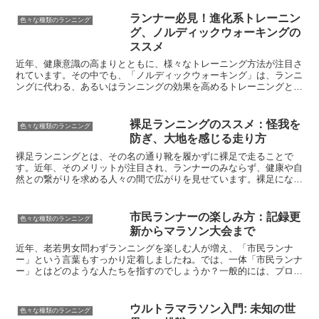
す。
ランナー必見！進化系トレーニン
色々な種類のランニング
グ、ノルディックウォーキングの
ススメ
近年、健康意識の高まりとともに、様々なトレーニング方法が注目さ
れています。その中でも、「ノルディックウォーキング」は、ランニ
ングに代わる、あるいはランニングの効果を高めるトレーニングとし
て、静かなブームを巻き起こしています。ノルディックウォーキング
とは、専用のポールを使用し、歩行時に積極的に腕を振ることで、全
身運動へと変化させるエクササイズです。一見、普通のウォーキング
裸足ランニングのススメ：怪我を
色々な種類のランニング
と変わらないように思えるかもしれません。しかし、その運動効果は
防ぎ、大地を感じる走り方
ウォーキングの比ではありません。
裸足ランニングとは、その名の通り靴を履かずに裸足で走ることで
す。近年、そのメリットが注目され、ランナーのみならず、健康や自
然との繋がりを求める人々の間で広がりを見せています。裸足になる
ことで、普段は靴に覆われている足裏の感覚を呼び覚まし、大地をダ
イレクトに感じながら走ることができます。また、従来のシューズに
頼った走り方から、より自然で身体に優しい走り方へ変化を促す効果
市民ランナーの楽しみ方：記録更
色々な種類のランニング
も期待できます。
新からマラソン大会まで
近年、老若男女問わずランニングを楽しむ人が増え、「市民ランナ
ー」という言葉もすっかり定着しましたね。では、一体「市民ランナ
ー」とはどのような人たちを指すのでしょうか？一般的には、プロで
はなく趣味でランニングを楽しむ人たちのことを指します。学生時代
に陸上部だった人から、健康のために走り始めた人まで、その背景は
様々です。共通点は、タイムや順位を競うことよりも、ランニングを
ウルトラマラソン入門: 未知の世
色々な種類のランニング
通して自身の体力向上や健康維持、ストレス発散などを目的としてい