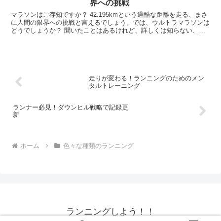
界への挑戦
る点と言えるでしょう。
マラソンはご存知ですか？ 42.195kmという過酷な距離を走る、まさ
に人間の限界への挑戦と言えるでしょう。では、ウルトラマラソンは
どうでしょうか？ 聞いたことはあるけれど、詳しくは知らない、と
いう方も多いのではないでしょうか。ウルトラマラソンとは、その名
の通り、マラソンを超える、42.195kmを超える距離を走る競技で
す。 フルマラソンが陸上競技として公式に認められているのに対
し、ウルトラマラソンはロードレースとして、様々な距離で行われて
います。50km、100kmといった比較的短い(?)距離から、24時間走
や、さらには数日間かけて数百kmを走破するレースまで、そのバリ
走りが変わる！ランニングのためのメン
エーションは多岐に渡ります。
タルトレーニング
ランナー必見！ダウンヒル戦略で記録更
新
ホーム
色々な種類のランニング
ランニングしよう！！