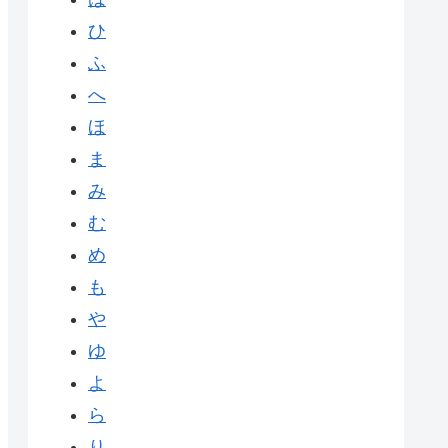
ひ
ふ
へ
ほ
ま
み
む
め
も
や
ゆ
よ
ら
り