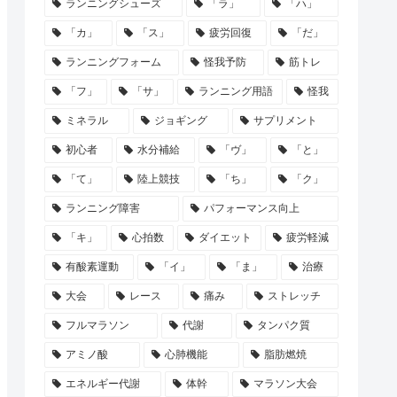
ランニングシューズ
「ラ」
「ハ」
「カ」
「ス」
疲労回復
「だ」
ランニングフォーム
怪我予防
筋トレ
「フ」
「サ」
ランニング用語
怪我
ミネラル
ジョギング
サプリメント
初心者
水分補給
「ヴ」
「と」
「て」
陸上競技
「ち」
「ク」
ランニング障害
パフォーマンス向上
「キ」
心拍数
ダイエット
疲労軽減
有酸素運動
「イ」
「ま」
治療
大会
レース
痛み
ストレッチ
フルマラソン
代謝
タンパク質
アミノ酸
心肺機能
脂肪燃焼
エネルギー代謝
体幹
マラソン大会