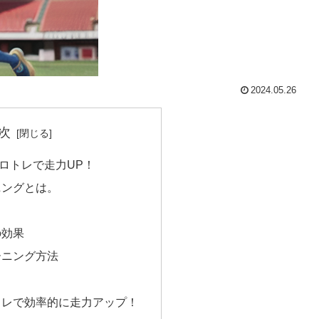
2024.05.26
次
ロトレで走力UP！
ニングとは。
？
の効果
ーニング方法
トレで効率的に走力アップ！