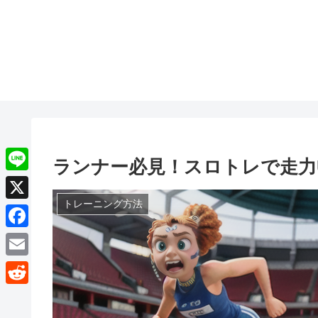
ランナー必見！スロトレで走力
L
i
トレーニング方法
X
n
F
e
a
E
c
m
R
e
a