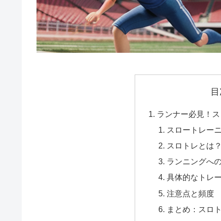
e
b
i
d
o
l
d
o
i
k
t
目
ランナー必見！ス
スロートレー
スロトレとは
ランニングへ
具体的なトレ
注意点と頻度
まとめ：スロ