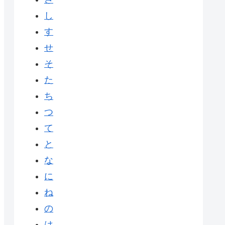
し
す
せ
そ
た
ち
つ
て
と
な
に
ね
の
は