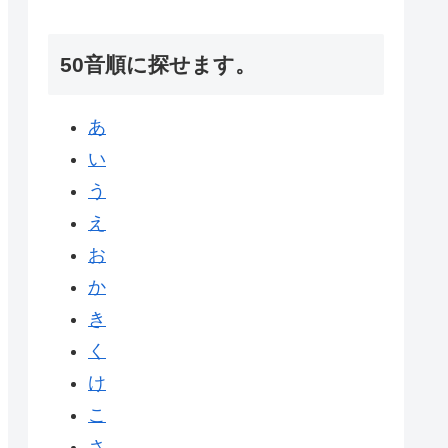
50音順に探せます。
あ
い
う
え
お
か
き
く
け
こ
さ