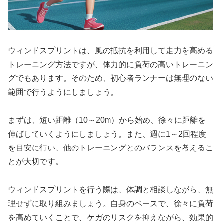
ウィンドスプリントは、風の抵抗を利用して走力を高める
トレーニング方法ですが、
体力的に負荷の高いトレーニン
グ
でもあります。そのため、初心者ランナーは
無理のない
範囲
で行うようにしましょう。
まずは、
短い距離（10～20m）
から始め、
徐々に距離を
伸ばしていく
ようにしましょう。また、
週に1～2回
程度
を目安に行い、
他のトレーニングとのバランス
を考えるこ
とが大切です。
ウィンドスプリントを行う際は、
体調と相談
しながら、
無
理せず
に取り組みましょう。自身のペースで、
徐々に負荷
を高めていく
ことで、
ケガのリスクを抑えながら
、効果的