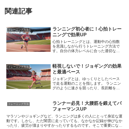
関連記事
ランニング初心者に！心拍トレー
トレーニング方法
ニングで効果UP
心拍トレーニングとは、運動中の心拍数
を意識しながら行うトレーニング方法で
す。自分の体力レベルに合った適切な運
動強度を保つことで、効率よく体力向上
やダイエット効果などが期待できます。
ランニング初心者の場合、最初から飛ば
軽視しないで！ジョギングの効果
トレーニング方法
しすぎてしまったり、逆に強度が低すぎ
と最適ペース
たりすることがあります。しかし、心拍
トレーニングを取り入れることで、自分
ジョギングとは、ゆっくりとしたペース
の目標や体力レベルに合った最適な運動
で走る運動のことを指します。 ランニン
強度を把握しながら走ることができるの
グのように速さを競ったり、長距離を走
です。
ることを目的とするのではなく、健康維
持や体力向上を目的に行われることが多
いです。そのため、自分のペースで無理
ランナー必見！大腰筋を鍛えてパ
トレーニング方法
なく続けることができるという点も、ジ
フォーマンスUP
ョギングの魅力と言えるでしょう。
マラソンやジョギングなど、ランニングは多くの人にとって身近な運
動です。しかし、ただ闇雲に走っていても、なかなか記録が伸びなか
ったり、疲労が溜まりやすかったりするものです。そこで重要になっ