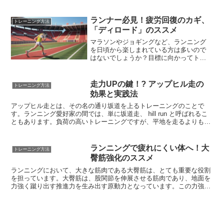
てくるのが、「大腰筋」という筋肉です。大腰筋は、腰の奥深くにあ
る筋肉で、上半身と下半身をつなぐ重要な役割を担っています。ラン
ニングにおいては、特に以下の2点において重要な役割を果たしてい
ランナー必見！疲労回復のカギ、
トレーニング方法
ます。まず、大腰筋は足を前に振り出す動作をスムーズにします。ラ
「ディロード」のススメ
ンニング中は、地面を蹴った後、素早く足を前に戻す必要があります
が、この動作を力強く、そして効率的に行うために大腰筋が重要な役
マラソンやジョギングなど、ランニング
割を果たします。次に、大腰筋は体幹を安定させる役割も担っていま
を日頃から楽しまれている方は多いので
す。ランニング中は、体幹が安定することで、無駄な動きが減り、エ
はないでしょうか？目標に向かってトレ
ネルギー効率が向上します。また、体幹が安定することで、腰や膝へ
ーニングを積むことは大切ですが、時に
の負担を軽減し、怪我の予防にもつながります。
は体に疲労が溜まっていると感じること
もあるでしょう。ランニングにおいて、
走力UPの鍵！? アップヒル走の
トレーニング方法
効率的に疲労を回復させ、さらなるパフ
効果と実践法
ォーマンス向上を目指すために重要なの
が「ディロード」です。このでは、ラン
アップヒル走とは、その名の通り坂道を上るトレーニングのことで
ナーにとって知っておきたい「ディロー
す。ランニング愛好家の間では、単に坂道走、 hill run と呼ばれるこ
ド」について解説していきます。
ともあります。負荷の高いトレーニングですが、平地を走るよりも効
率的に心肺機能や筋力を強化できるため、多くのランナーにとって魅
力的なトレーニング方法となっています。
ランニングで疲れにくい体へ！大
トレーニング方法
臀筋強化のススメ
ランニングにおいて、大きな筋肉である大臀筋は、とても重要な役割
を担っています。大臀筋は、股関節を伸展させる筋肉であり、地面を
力強く蹴り出す推進力を生み出す原動力となっています。この力強い
推進力によって、私たちは効率的に前に進むことができるのです。ま
た、着地の際にも大臀筋は活躍します。体幹を安定させ、ブレーキを
かけながら衝撃を吸収することで、怪我の予防にも繋がっているので
す。